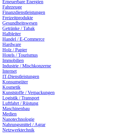
Erneuerbare Energien
Fahrzeuge
Finanzdienstleistungen
Freizeitprodukte
Gesundheitswesen
Getränke / Tabak
Halbleiter
Handel / E-Commerce
Hardware
Holz / Papier
Hotels / Tourismus
Immobilien
Industrie / Mischkonzerne
Internet
IT-Dienstleistungen
Konsumgüter
Kosmetik
Kunststoffe / Verpackungen
Logistik / Transport
Luftfahrt / Rüstung
Maschinenbau
Medien
Nanotechnologie
Nahrungsmittel / Agrar
Netzwerktechnik