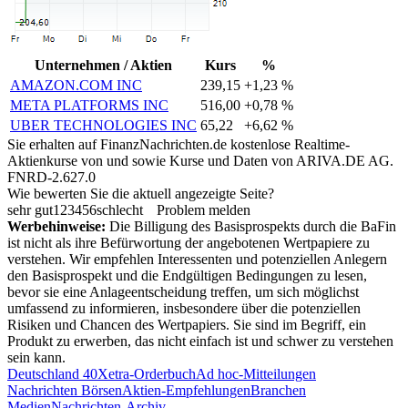
Unternehmen / Aktien
Kurs
%
AMAZON.COM INC
239,15
+1,23 %
META PLATFORMS INC
516,00
+0,78 %
UBER TECHNOLOGIES INC
65,22
+6,62 %
Sie erhalten auf FinanzNachrichten.de kostenlose Realtime-
Aktienkurse von
und
sowie Kurse und Daten von
ARIVA.DE AG
.
FNRD-2.627.0
Wie bewerten Sie die aktuell angezeigte Seite?
sehr gut
1
2
3
4
5
6
schlecht
Problem melden
Werbehinweise:
Die Billigung des Basisprospekts durch die BaFin
ist nicht als ihre Befürwortung der angebotenen Wertpapiere zu
verstehen. Wir empfehlen Interessenten und potenziellen Anlegern
den Basisprospekt und die Endgültigen Bedingungen zu lesen,
bevor sie eine Anlageentscheidung treffen, um sich möglichst
umfassend zu informieren, insbesondere über die potenziellen
Risiken und Chancen des Wertpapiers. Sie sind im Begriff, ein
Produkt zu erwerben, das nicht einfach ist und schwer zu verstehen
sein kann.
Deutschland 40
Xetra-Orderbuch
Ad hoc-Mitteilungen
Nachrichten Börsen
Aktien-Empfehlungen
Branchen
Medien
Nachrichten-Archiv