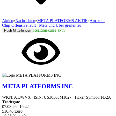
Aktien
»
Nachrichten
»
META PLATFORMS AKTIE
»
Amazon:
Chip-Offensive läuft - Meta und Uber greifen zu
Realtimekurse aktiv
Push Mitteilungen
META PLATFORMS INC
WKN: A1JWVX
|
ISIN: US30303M1027
|
Ticker-Symbol: FB2A
Tradegate
07.08.26
|
16:42
516,40
Euro
+0,86 %
+4,40