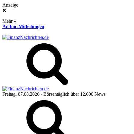
Anzeige
❌
Mehr »
Ad hoc-Mitteilungen
:
Freitag, 07.08.2026
- Börsentäglich über 12.000 News