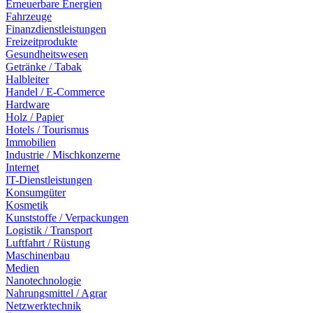
Erneuerbare Energien
Fahrzeuge
Finanzdienstleistungen
Freizeitprodukte
Gesundheitswesen
Getränke / Tabak
Halbleiter
Handel / E-Commerce
Hardware
Holz / Papier
Hotels / Tourismus
Immobilien
Industrie / Mischkonzerne
Internet
IT-Dienstleistungen
Konsumgüter
Kosmetik
Kunststoffe / Verpackungen
Logistik / Transport
Luftfahrt / Rüstung
Maschinenbau
Medien
Nanotechnologie
Nahrungsmittel / Agrar
Netzwerktechnik