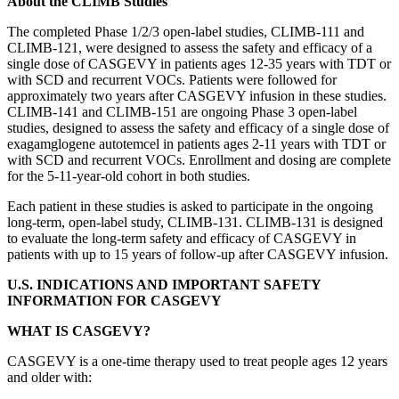
About the CLIMB Studies
The completed Phase 1/2/3 open-label studies, CLIMB-111 and
CLIMB-121, were designed to assess the safety and efficacy of a
single dose of CASGEVY in patients ages 12-35 years with TDT or
with SCD and recurrent VOCs. Patients were followed for
approximately two years after CASGEVY infusion in these studies.
CLIMB-141 and CLIMB-151 are ongoing Phase 3 open-label
studies, designed to assess the safety and efficacy of a single dose of
exagamglogene autotemcel in patients ages 2-11 years with TDT or
with SCD and recurrent VOCs. Enrollment and dosing are complete
for the 5-11-year-old cohort in both studies.
Each patient in these studies is asked to participate in the ongoing
long-term, open-label study, CLIMB-131. CLIMB-131 is designed
to evaluate the long-term safety and efficacy of CASGEVY in
patients with up to 15 years of follow-up after CASGEVY infusion.
U.S. INDICATIONS AND IMPORTANT SAFETY
INFORMATION FOR CASGEVY
WHAT IS CASGEVY?
CASGEVY is a one-time therapy used to treat people ages 12 years
and older with: