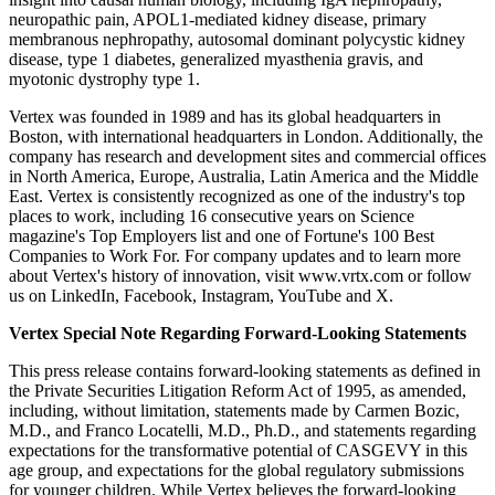
neuropathic pain, APOL1-mediated kidney disease, primary
membranous nephropathy, autosomal dominant polycystic kidney
disease, type 1 diabetes, generalized myasthenia gravis, and
myotonic dystrophy type 1.
Vertex was founded in 1989 and has its global headquarters in
Boston, with international headquarters in London. Additionally, the
company has research and development sites and commercial offices
in North America, Europe, Australia, Latin America and the Middle
East. Vertex is consistently recognized as one of the industry's top
places to work, including 16 consecutive years on Science
magazine's Top Employers list and one of Fortune's 100 Best
Companies to Work For. For company updates and to learn more
about Vertex's history of innovation, visit www.vrtx.com or follow
us on LinkedIn, Facebook, Instagram, YouTube and X.
Vertex Special Note Regarding Forward-Looking Statements
This press release contains forward-looking statements as defined in
the Private Securities Litigation Reform Act of 1995, as amended,
including, without limitation, statements made by Carmen Bozic,
M.D., and Franco Locatelli, M.D., Ph.D., and statements regarding
expectations for the transformative potential of CASGEVY in this
age group, and expectations for the global regulatory submissions
for younger children. While Vertex believes the forward-looking