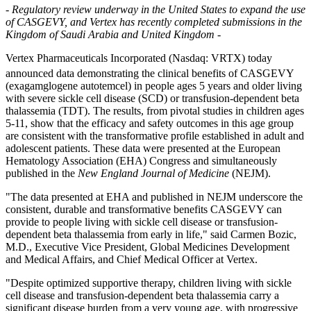
- Regulatory review underway in the United States to expand the use
of CASGEVY, and Vertex has recently completed submissions in the
Kingdom of Saudi Arabia and United Kingdom -
Vertex Pharmaceuticals Incorporated (Nasdaq: VRTX) today
announced data demonstrating the clinical benefits of CASGEVY
(exagamglogene autotemcel) in people ages 5 years and older living
with severe sickle cell disease (SCD) or transfusion-dependent beta
thalassemia (TDT). The results, from pivotal studies in children ages
5-11, show that the efficacy and safety outcomes in this age group
are consistent with the transformative profile established in adult and
adolescent patients. These data were presented at the European
Hematology Association (EHA) Congress and simultaneously
published in the
New England Journal of Medicine
(NEJM).
"The data presented at EHA and published in NEJM underscore the
consistent, durable and transformative benefits CASGEVY can
provide to people living with sickle cell disease or transfusion-
dependent beta thalassemia from early in life," said Carmen Bozic,
M.D., Executive Vice President, Global Medicines Development
and Medical Affairs, and Chief Medical Officer at Vertex.
"Despite optimized supportive therapy, children living with sickle
cell disease and transfusion-dependent beta thalassemia carry a
significant disease burden from a very young age, with progressive