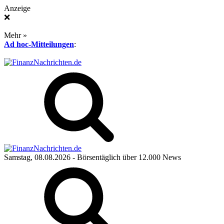
Anzeige
❌
Mehr »
Ad hoc-Mitteilungen
:
Samstag, 08.08.2026
- Börsentäglich über 12.000 News