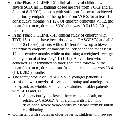
In the Phase 3 CLIMB-151 clinical study of children with
severe SCD, all 11 patients dosed are free from VOCs and all
8 out of 8 (100%) patients with sufficient follow-up achieved
the primary endpoint of being free from VOCs for at least 12
consecutive months (VF12). Of children achieving VF12, the
mean (min, max) duration VOC-free was 19.0 (13.2, 30.1)
months.
In the Phase 3 CLIMB-141 clinical study of children with
TDT, 15 patients have been dosed with CASGEVY, and all 8
out of 8 (100%) patients with sufficient follow-up achieved
the primary endpoint of transfusion independence for at least
12 consecutive months while maintaining a weighted average
hemoglobin of at least 9 g/dL (TI12). All children who
achieved TI12 remained so throughout the follow-up; the
mean (min, max) duration transfusion independence was 23.4
(13.3, 28.5) months.
The safety profile of CASGEVY in younger patients is
consistent with myeloablative conditioning and autologous
transplant, as established in clinical studies in older patients
with SCD and TDT.
As previously disclosed, there was one death, not
related to CASGEVY, in a child with TDT who
developed severe veno-occlusive disease from busulfan
conditioning.
Consistent with studies in older patients, children with severe