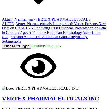
Aktien
»
Nachrichten
»
VERTEX PHARMACEUTICALS
AKTIE
»
Vertex Pharmaceuticals Incorporated: Vertex Presents New
Data on CASGEVY, Including First European Presentation of Data
in Children Ages 5-11, at the European Hematology Association
Congress and Announces Additional Global Regulatory
Submissions
Realtimekurse aktiv
Push Mitteilungen
VERTEX PHARMACEUTICALS INC
WKN: 882807
|
ISIN: US92532F1003
|
Ticker-Symbol: VX1