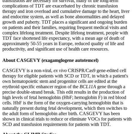
transfusions are necessary for survival, many of the long-term
complications of TDT are exacerbated by chronic transfusion
therapy and iron overload and cumulative damage to the heart, liver
and endocrine system, as well as bone abnormalities and delayed
growth and puberty. TDT places a significant and ongoing burden
on patients and their families, requiring frequent medical visits and
complex lifelong treatment. Despite lifelong treatment, people with
TDT face shortened life expectancy, with a mean age of death of
approximately 50-55 years in Europe, reduced quality of life and
productivity, and significant use of health care resources.
About CASGEVY
(exagamglogene autotemcel)
CASGEVY is a non-viral,
ex vivo
CRISPR/Cas9 gene-edited cell
therapy for eligible patients with SCD or TDT, in which a patient's
own hematopoietic stem and progenitor cells are edited at the
erythroid specific enhancer region of the
BCL11A
gene through a
precise double-strand break. This edit results in the production of
high levels of fetal hemoglobin (HbF; hemoglobin F) in red blood
cells. HbF is the form of the oxygen-carrying hemoglobin that is
naturally present during fetal development, which then switches to
the adult form of hemoglobin after birth. CASGEVY has been
shown in clinical trials to reduce or eliminate VOCs for patients with
SCD and transfusion requirements for patients with TDT.