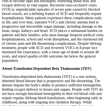
cells to become rigid and misshapen, restricting blood flow and
oxygen delivery to vital organs. Recurrent vaso-occlusive crises
(VOCs), unpredictable episodes of severe pain caused by blocked
blood vessels, are a defining feature of SCD and frequently require
hospitalization. Many patients experience these complications early
in life, and over time, repeated VOCs and chronic anemia lead to
progressive and irreversible organ damage, including damage to the
brain, lungs, kidneys and heart. SCD places a substantial burden on
patients and their families, who must manage frequent medical visits,
hospitalizations, school and work disruptions, and the emotional toll
of chronic pain and life-threatening complications. Despite lifelong
treatment, people with SCD and recurrent VOCs in Europe face
shortened life expectancy, with a mean age of death of around 40
years, and report quality-of-life outcomes far below the general
population.
About Transfusion-Dependent Beta Thalassemia (TDT)
Transfusion-dependent beta thalassemia (TDT) is a rare serious,
inherited blood disease that is progressive and life-shortening. The
disease impairs the body's ability to produce sufficient hemoglobin,
limiting oxygen delivery to tissues and organs. People with TDT do
not have enough functional hemoglobin in their red blood cells and
require regular, lifelong blood transfusions, often beginning early in
childhood, along with ongoing iron chelation therapy. While