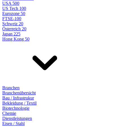
USA 500
US Tech 100
Eurozone 50
FTSE-100
Schweiz 20
Österreich 20
Japan 225
Hong Kong 50
Branchen
Branchenübersicht
Bau / Infrastrukur
Bekleidung / Textil
Biotechnologie
Chemie
Dienstleistungen
Eisen / Stahl