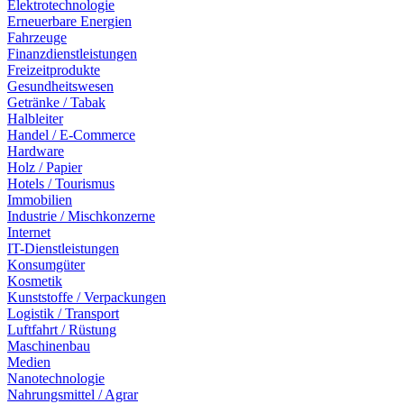
Elektrotechnologie
Erneuerbare Energien
Fahrzeuge
Finanzdienstleistungen
Freizeitprodukte
Gesundheitswesen
Getränke / Tabak
Halbleiter
Handel / E-Commerce
Hardware
Holz / Papier
Hotels / Tourismus
Immobilien
Industrie / Mischkonzerne
Internet
IT-Dienstleistungen
Konsumgüter
Kosmetik
Kunststoffe / Verpackungen
Logistik / Transport
Luftfahrt / Rüstung
Maschinenbau
Medien
Nanotechnologie
Nahrungsmittel / Agrar