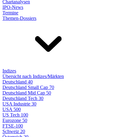
Chartanalysen
IPO-News
Termine
Themen-Dossiers
Indizes
Übersicht nach Indizes/Märkten
Deutschland 40
Deutschland Small Cap 70
Deutschland Mid Cap 50
Deutschland Tech 30
USA Industrie 30
USA 500
US Tech 100
Eurozone 50
FTSE-100
Schweiz 20
Österreich 20