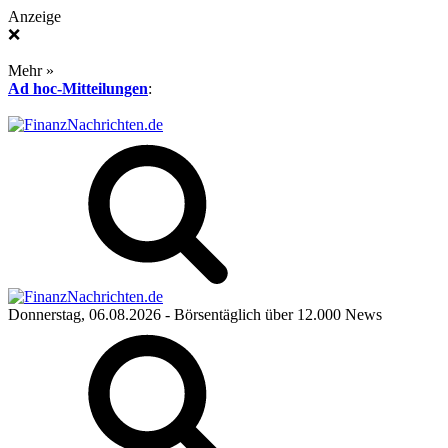
Anzeige
❌
Mehr »
Ad hoc-Mitteilungen
:
Donnerstag, 06.08.2026
- Börsentäglich über 12.000 News