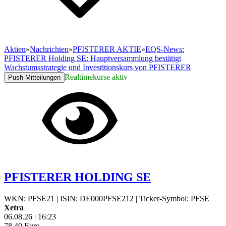
Aktien
»
Nachrichten
»
PFISTERER AKTIE
»
EQS-News:
PFISTERER Holding SE: Hauptversammlung bestätigt
Wachstumsstrategie und Investitionskurs von PFISTERER
Realtimekurse aktiv
Push Mitteilungen
PFISTERER HOLDING SE
WKN: PFSE21
|
ISIN: DE000PFSE212
|
Ticker-Symbol: PFSE
Xetra
06.08.26
|
16:23
78,40
Euro