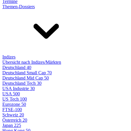
Termine
Themen-Dossiers
Indizes
Übersicht nach Indizes/Märkten
Deutschland 40
Deutschland Small Cap 70
Deutschland Mid Cap 50
Deutschland Tech 30
USA Industrie 30
USA 500
US Tech 100
Eurozone 50
FTSE-100
Schweiz 20
Österreich 20
Japan 225
Hong Kong 50