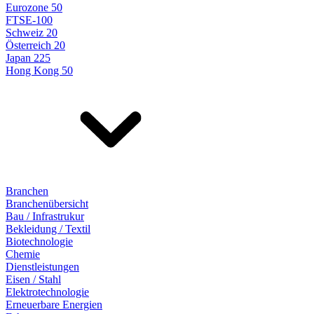
Eurozone 50
FTSE-100
Schweiz 20
Österreich 20
Japan 225
Hong Kong 50
Branchen
Branchenübersicht
Bau / Infrastrukur
Bekleidung / Textil
Biotechnologie
Chemie
Dienstleistungen
Eisen / Stahl
Elektrotechnologie
Erneuerbare Energien