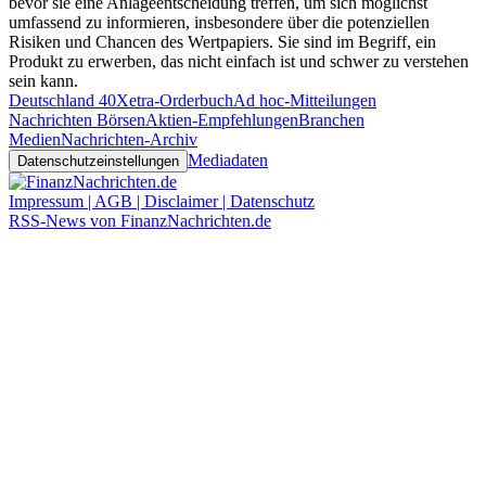
bevor sie eine Anlageentscheidung treffen, um sich möglichst
umfassend zu informieren, insbesondere über die potenziellen
Risiken und Chancen des Wertpapiers. Sie sind im Begriff, ein
Produkt zu erwerben, das nicht einfach ist und schwer zu verstehen
sein kann.
Deutschland 40
Xetra-Orderbuch
Ad hoc-Mitteilungen
Nachrichten Börsen
Aktien-Empfehlungen
Branchen
Medien
Nachrichten-Archiv
Mediadaten
Datenschutzeinstellungen
Impressum | AGB | Disclaimer | Datenschutz
RSS-News von FinanzNachrichten.de