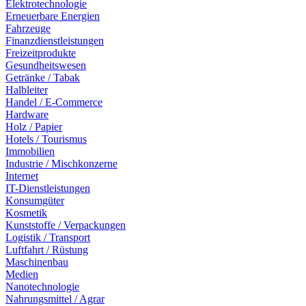
Elektrotechnologie
Erneuerbare Energien
Fahrzeuge
Finanzdienstleistungen
Freizeitprodukte
Gesundheitswesen
Getränke / Tabak
Halbleiter
Handel / E-Commerce
Hardware
Holz / Papier
Hotels / Tourismus
Immobilien
Industrie / Mischkonzerne
Internet
IT-Dienstleistungen
Konsumgüter
Kosmetik
Kunststoffe / Verpackungen
Logistik / Transport
Luftfahrt / Rüstung
Maschinenbau
Medien
Nanotechnologie
Nahrungsmittel / Agrar