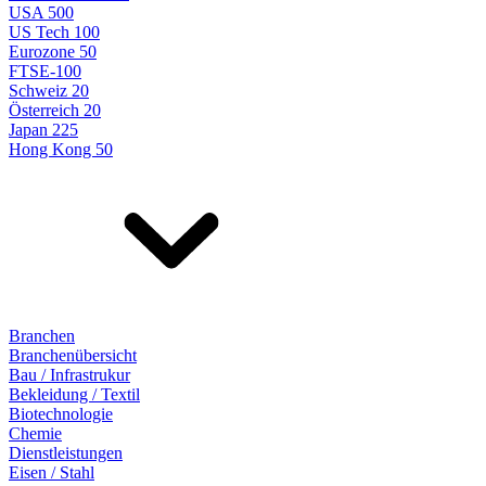
USA 500
US Tech 100
Eurozone 50
FTSE-100
Schweiz 20
Österreich 20
Japan 225
Hong Kong 50
Branchen
Branchenübersicht
Bau / Infrastrukur
Bekleidung / Textil
Biotechnologie
Chemie
Dienstleistungen
Eisen / Stahl