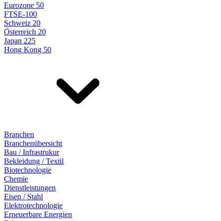
Eurozone 50
FTSE-100
Schweiz 20
Österreich 20
Japan 225
Hong Kong 50
Branchen
Branchenübersicht
Bau / Infrastrukur
Bekleidung / Textil
Biotechnologie
Chemie
Dienstleistungen
Eisen / Stahl
Elektrotechnologie
Erneuerbare Energien