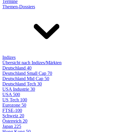
Termine
Themen-Dossiers
Indizes
Übersicht nach Indizes/Märkten
Deutschland 40
Deutschland Small Cap 70
Deutschland Mid Cap 50
Deutschland Tech 30
USA Industrie 30
USA 500
US Tech 100
Eurozone 50
FTSE-100
Schweiz 20
Österreich 20
Japan 225
Hong Kong 50