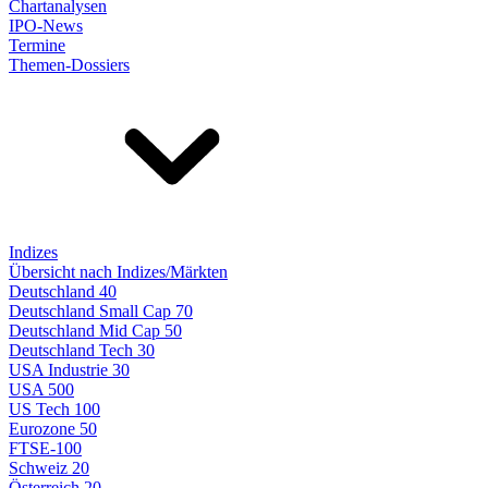
Chartanalysen
IPO-News
Termine
Themen-Dossiers
Indizes
Übersicht nach Indizes/Märkten
Deutschland 40
Deutschland Small Cap 70
Deutschland Mid Cap 50
Deutschland Tech 30
USA Industrie 30
USA 500
US Tech 100
Eurozone 50
FTSE-100
Schweiz 20
Österreich 20