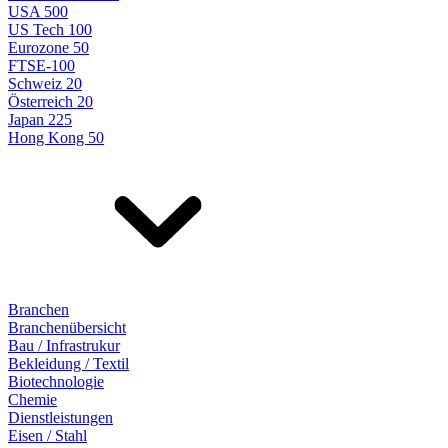
USA 500
US Tech 100
Eurozone 50
FTSE-100
Schweiz 20
Österreich 20
Japan 225
Hong Kong 50
Branchen
Branchenübersicht
Bau / Infrastrukur
Bekleidung / Textil
Biotechnologie
Chemie
Dienstleistungen
Eisen / Stahl