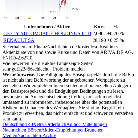
Unternehmen / Aktien
Kurs
%
GEELY AUTOMOBILE HOLDINGS LTD
2,090
+0,70 %
RENAULT SA
28,190
+0,25 %
Sie erhalten auf FinanzNachrichten.de kostenlose Realtime-
Aktienkurse von
und
sowie Kurse und Daten von
ARIVA.DE AG
.
FNRD-2.627.0
Wie bewerten Sie die aktuell angezeigte Seite?
sehr gut
1
2
3
4
5
6
schlecht
Problem melden
Werbehinweise:
Die Billigung des Basisprospekts durch die BaFin
ist nicht als ihre Befürwortung der angebotenen Wertpapiere zu
verstehen. Wir empfehlen Interessenten und potenziellen Anlegern
den Basisprospekt und die Endgültigen Bedingungen zu lesen,
bevor sie eine Anlageentscheidung treffen, um sich möglichst
umfassend zu informieren, insbesondere über die potenziellen
Risiken und Chancen des Wertpapiers. Sie sind im Begriff, ein
Produkt zu erwerben, das nicht einfach ist und schwer zu verstehen
sein kann.
Deutschland 40
Xetra-Orderbuch
Ad hoc-Mitteilungen
Nachrichten Börsen
Aktien-Empfehlungen
Branchen
Medien
Nachrichten-Archiv