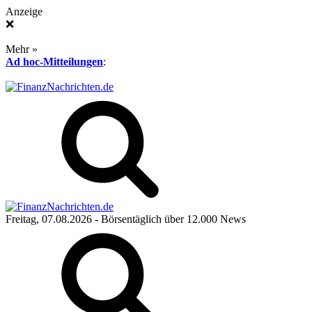
Anzeige
❌
Mehr »
Ad hoc-Mitteilungen
:
Freitag, 07.08.2026
- Börsentäglich über 12.000 News