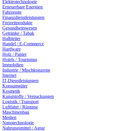
Elektrotechnologie
Erneuerbare Energien
Fahrzeuge
Finanzdienstleistungen
Freizeitprodukte
Gesundheitswesen
Getränke / Tabak
Halbleiter
Handel / E-Commerce
Hardware
Holz / Papier
Hotels / Tourismus
Immobilien
Industrie / Mischkonzerne
Internet
IT-Dienstleistungen
Konsumgüter
Kosmetik
Kunststoffe / Verpackungen
Logistik / Transport
Luftfahrt / Rüstung
Maschinenbau
Medien
Nanotechnologie
Nahrungsmittel / Agrar