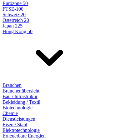
Eurozone 50
FTSE-100
Schweiz 20
Österreich 20
Japan 225
Hong Kong 50
Branchen
Branchenübersicht
Bau / Infrastrukur
Bekleidung / Textil
Biotechnologie
Chemie
Dienstleistungen
Eisen / Stahl
Elektrotechnologie
Erneuerbare Energien