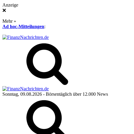
Anzeige
❌
Mehr »
Ad hoc-Mitteilungen
:
Sonntag, 09.08.2026
- Börsentäglich über 12.000 News