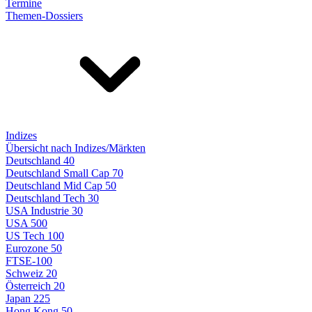
Termine
Themen-Dossiers
Indizes
Übersicht nach Indizes/Märkten
Deutschland 40
Deutschland Small Cap 70
Deutschland Mid Cap 50
Deutschland Tech 30
USA Industrie 30
USA 500
US Tech 100
Eurozone 50
FTSE-100
Schweiz 20
Österreich 20
Japan 225
Hong Kong 50