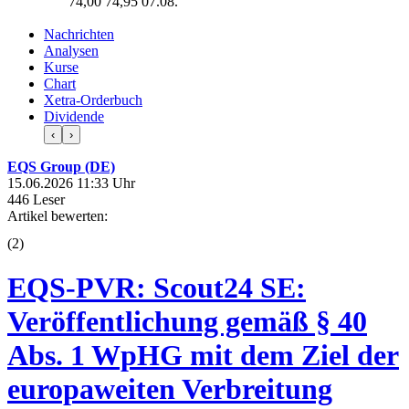
74,00
74,95
07.08.
Nachrichten
Analysen
Kurse
Chart
Xetra-Orderbuch
Dividende
‹
›
EQS Group (DE)
15.06.2026 11:33 Uhr
446 Leser
Artikel bewerten:
(
2
)
EQS-PVR: Scout24 SE:
Veröffentlichung gemäß § 40
Abs. 1 WpHG mit dem Ziel der
europaweiten Verbreitung