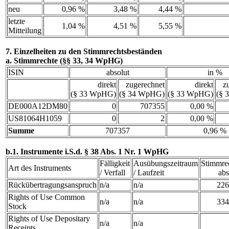
neu
0,96 %
3,48 %
4,44 %
letzte
1,04 %
4,51 %
5,55 %
Mitteilung
7. Einzelheiten zu den Stimmrechtsbeständen
a. Stimmrechte (§§ 33, 34 WpHG)
ISIN
absolut
in %
direkt
zugerechnet
direkt
z
(§ 33 WpHG)
(§ 34 WpHG)
(§ 33 WpHG)
(§ 
DE000A12DM80
0
707355
0,00 %
US81064H1059
0
2
0,00 %
Summe
707357
0,96 %
b.1. Instrumente i.S.d. § 38 Abs. 1 Nr. 1 WpHG
Fälligkeit
Ausübungszeitraum
Stimmre
Art des Instruments
/ Verfall
/ Laufzeit
abs
Rückübertragungsanspruch
n/a
n/a
226
Rights of Use Common
n/a
n/a
334
Stock
Rights of Use Depositary
n/a
n/a
Receipts