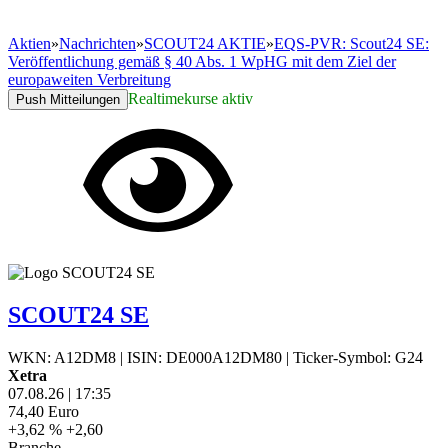
Aktien
»
Nachrichten
»
SCOUT24 AKTIE
»
EQS-PVR: Scout24 SE:
Veröffentlichung gemäß § 40 Abs. 1 WpHG mit dem Ziel der
europaweiten Verbreitung
Realtimekurse aktiv
Push Mitteilungen
SCOUT24 SE
WKN: A12DM8
|
ISIN: DE000A12DM80
|
Ticker-Symbol: G24
Xetra
07.08.26
|
17:35
74,40
Euro
+3,62 %
+2,60
Branche