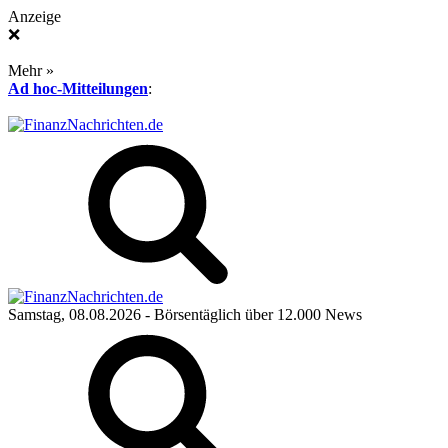
Anzeige
❌
Mehr »
Ad hoc-Mitteilungen
:
Samstag, 08.08.2026
- Börsentäglich über 12.000 News