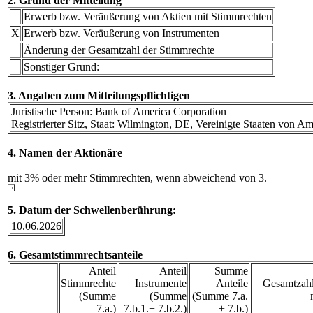
2. Grund der Mitteilung
Erwerb bzw. Veräußerung von Aktien mit Stimmrechten
X
Erwerb bzw. Veräußerung von Instrumenten
Änderung der Gesamtzahl der Stimmrechte
Sonstiger Grund:
3. Angaben zum Mitteilungspflichtigen
Juristische Person: Bank of America Corporation
Registrierter Sitz, Staat: Wilmington, DE, Vereinigte Staaten von A
4. Namen der Aktionäre
mit 3% oder mehr Stimmrechten, wenn abweichend von 3.
5. Datum der Schwellenberührung:
10.06.2026
6. Gesamtstimmrechtsanteile
Anteil
Anteil
Summe
Stimmrechte
Instrumente
Anteile
Gesamtzahl
(Summe
(Summe
(Summe 7.a.
7.a.)
7.b.1.+ 7.b.2.)
+ 7.b.)