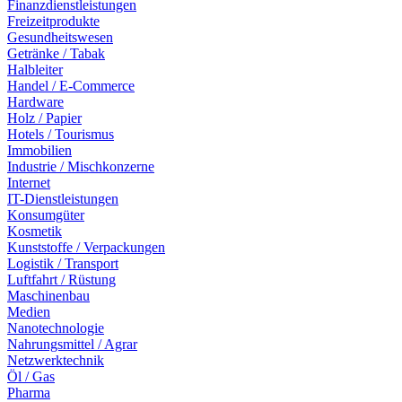
Finanzdienstleistungen
Freizeitprodukte
Gesundheitswesen
Getränke / Tabak
Halbleiter
Handel / E-Commerce
Hardware
Holz / Papier
Hotels / Tourismus
Immobilien
Industrie / Mischkonzerne
Internet
IT-Dienstleistungen
Konsumgüter
Kosmetik
Kunststoffe / Verpackungen
Logistik / Transport
Luftfahrt / Rüstung
Maschinenbau
Medien
Nanotechnologie
Nahrungsmittel / Agrar
Netzwerktechnik
Öl / Gas
Pharma