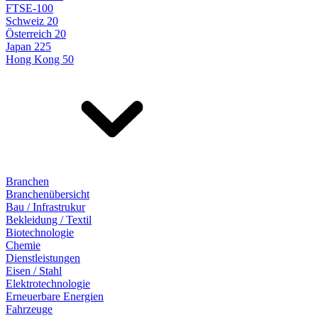
FTSE-100
Schweiz 20
Österreich 20
Japan 225
Hong Kong 50
Branchen
Branchenübersicht
Bau / Infrastrukur
Bekleidung / Textil
Biotechnologie
Chemie
Dienstleistungen
Eisen / Stahl
Elektrotechnologie
Erneuerbare Energien
Fahrzeuge