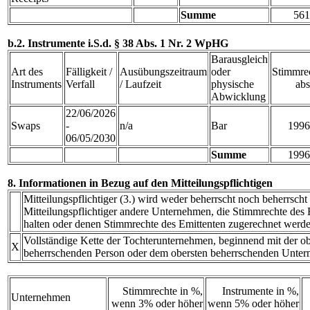
Summe
561
b.2. Instrumente i.S.d. § 38 Abs. 1 Nr. 2 WpHG
Barausgleich
Art des
Fälligkeit /
Ausübungszeitraum
oder
Stimmre
Instruments
Verfall
/ Laufzeit
physische
abs
Abwicklung
22/06/2026
Swaps
-
n/a
Bar
1996
06/05/2030
Summe
1996
8. Informationen in Bezug auf den Mitteilungspflichtigen
Mitteilungspflichtiger (3.) wird weder beherrscht noch beherrscht
Mitteilungspflichtiger andere Unternehmen, die Stimmrechte des E
halten oder denen Stimmrechte des Emittenten zugerechnet werde
Vollständige Kette der Tochterunternehmen, beginnend mit der ob
X
beherrschenden Person oder dem obersten beherrschenden Unte
Stimmrechte in %,
Instrumente in %,
Unternehmen
wenn 3% oder höher
wenn 5% oder höher