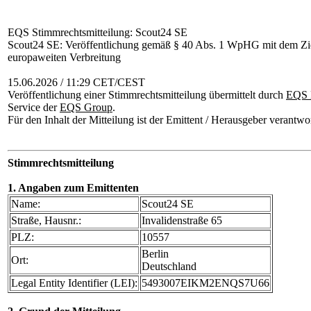
EQS Stimmrechtsmitteilung: Scout24 SE
Scout24 SE: Veröffentlichung gemäß § 40 Abs. 1 WpHG mit dem Zie
europaweiten Verbreitung
15.06.2026 / 11:29 CET/CEST
Veröffentlichung einer Stimmrechtsmitteilung übermittelt durch
EQS 
Service der
EQS Group
.
Für den Inhalt der Mitteilung ist der Emittent / Herausgeber verantwor
Stimmrechtsmitteilung
1. Angaben zum Emittenten
Name:
Scout24 SE
Straße, Hausnr.:
Invalidenstraße 65
PLZ:
10557
Berlin
Ort:
Deutschland
Legal Entity Identifier (LEI):
5493007EIKM2ENQS7U66