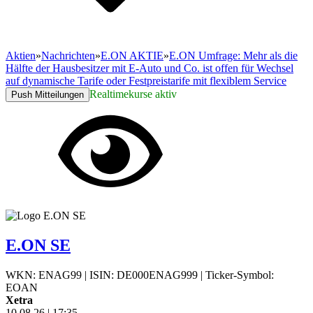
Aktien
»
Nachrichten
»
E.ON AKTIE
»
E.ON Umfrage: Mehr als die
Hälfte der Hausbesitzer mit E-Auto und Co. ist offen für Wechsel
auf dynamische Tarife oder Festpreistarife mit flexiblem Service
Realtimekurse aktiv
Push Mitteilungen
E.ON SE
WKN: ENAG99
|
ISIN: DE000ENAG999
|
Ticker-Symbol:
EOAN
Xetra
10.08.26
|
17:35