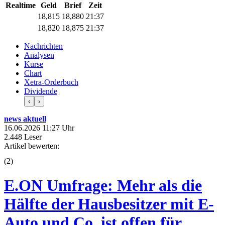
Realtime
Geld
Brief
Zeit
18,815
18,880
21:37
18,820
18,875
21:37
Nachrichten
Analysen
Kurse
Chart
Xetra-Orderbuch
Dividende
‹
›
news aktuell
16.06.2026 11:27 Uhr
2.448 Leser
Artikel bewerten:
(
2
)
E.ON Umfrage: Mehr als die
Hälfte der Hausbesitzer mit E-
Auto und Co. ist offen für