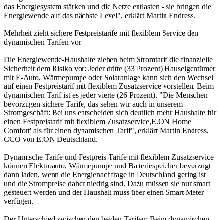
das Energiesystem stärken und die Netze entlasten - sie bringen die
Energiewende auf das nächste Level", erklärt Martin Endress.
Mehrheit zieht sichere Festpreistarife mit flexiblem Service den
dynamischen Tarifen vor
Die Energiewende-Haushalte ziehen beim Stromtarif die finanzielle
Sicherheit dem Risiko vor: Jeder dritte (33 Prozent) Hauseigentümer
mit E-Auto, Wärmepumpe oder Solaranlage kann sich den Wechsel
auf einen Festpreistarif mit flexiblem Zusatzservice vorstellen. Beim
dynamischen Tarif ist es jeder vierte (26 Prozent). "Die Menschen
bevorzugen sichere Tarife, das sehen wir auch in unserem
Stromgeschäft: Bei uns entscheiden sich deutlich mehr Haushalte für
einen Festpreistarif mit flexiblem Zusatzservice,E.ON Home
Comfort' als für einen dynamischen Tarif", erklärt Martin Endress,
CCO von E.ON Deutschland.
Dynamische Tarife und Festpreis-Tarife mit flexiblem Zusatzservice
können Elektroauto, Wärmepumpe und Batteriespeicher bevorzugt
dann laden, wenn die Energienachfrage in Deutschland gering ist
und die Strompreise daher niedrig sind. Dazu müssen sie nur smart
gesteuert werden und der Haushalt muss über einen Smart Meter
verfügen.
Der Unterschied zwischen den beiden Tarifen: Beim dynamischen