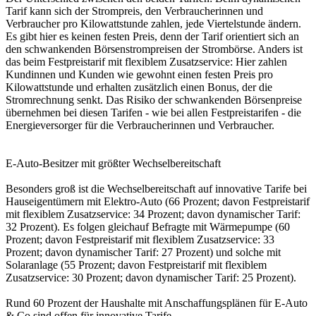
Tarif kann sich der Strompreis, den Verbraucherinnen und
Verbraucher pro Kilowattstunde zahlen, jede Viertelstunde ändern.
Es gibt hier es keinen festen Preis, denn der Tarif orientiert sich an
den schwankenden Börsenstrompreisen der Strombörse. Anders ist
das beim Festpreistarif mit flexiblem Zusatzservice: Hier zahlen
Kundinnen und Kunden wie gewohnt einen festen Preis pro
Kilowattstunde und erhalten zusätzlich einen Bonus, der die
Stromrechnung senkt. Das Risiko der schwankenden Börsenpreise
übernehmen bei diesen Tarifen - wie bei allen Festpreistarifen - die
Energieversorger für die Verbraucherinnen und Verbraucher.
E-Auto-Besitzer mit größter Wechselbereitschaft
Besonders groß ist die Wechselbereitschaft auf innovative Tarife bei
Hauseigentümern mit Elektro-Auto (66 Prozent; davon Festpreistarif
mit flexiblem Zusatzservice: 34 Prozent; davon dynamischer Tarif:
32 Prozent). Es folgen gleichauf Befragte mit Wärmepumpe (60
Prozent; davon Festpreistarif mit flexiblem Zusatzservice: 33
Prozent; davon dynamischer Tarif: 27 Prozent) und solche mit
Solaranlage (55 Prozent; davon Festpreistarif mit flexiblem
Zusatzservice: 30 Prozent; davon dynamischer Tarif: 25 Prozent).
Rund 60 Prozent der Haushalte mit Anschaffungsplänen für E-Auto
& Co sind offen für innovative Tarife