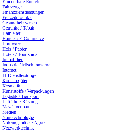
Erneuerbare Energien
Fahrzeuge
Finanzdienstleistungen
Freizeitprodukte
Gesundheitswesen
Getränke / Tabak
Halbleiter
Handel / E-Commerce
Hardware
Holz / Papier
Hotels / Tourismus
Immobilien
Industrie / Mischkonzerne
Internet
IT-Dienstleistungen
Konsumgüter
Kosmetik
Kunststoffe / Verpackungen
Logistik / Transport
Luftfahrt / Rüstung
Maschinenbau
Medien
Nanotechnologie
Nahrungsmittel / Agrar
Netzwerktechnik