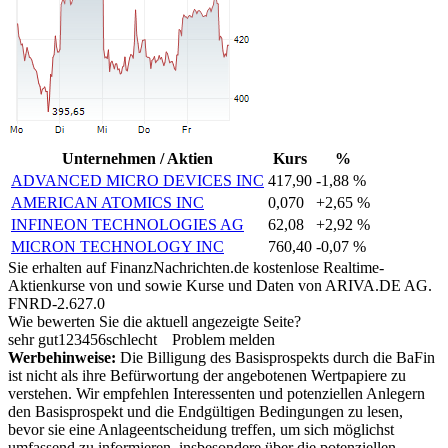
Unternehmen / Aktien
Kurs
%
ADVANCED MICRO DEVICES INC
417,90
-1,88 %
AMERICAN ATOMICS INC
0,070
+2,65 %
INFINEON TECHNOLOGIES AG
62,08
+2,92 %
MICRON TECHNOLOGY INC
760,40
-0,07 %
Sie erhalten auf FinanzNachrichten.de kostenlose Realtime-
Aktienkurse von
und
sowie Kurse und Daten von
ARIVA.DE AG
.
FNRD-2.627.0
Wie bewerten Sie die aktuell angezeigte Seite?
sehr gut
1
2
3
4
5
6
schlecht
Problem melden
Werbehinweise:
Die Billigung des Basisprospekts durch die BaFin
ist nicht als ihre Befürwortung der angebotenen Wertpapiere zu
verstehen. Wir empfehlen Interessenten und potenziellen Anlegern
den Basisprospekt und die Endgültigen Bedingungen zu lesen,
bevor sie eine Anlageentscheidung treffen, um sich möglichst
umfassend zu informieren, insbesondere über die potenziellen