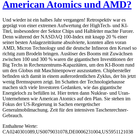
American Atomics und AMD?
Und wieder ist ein halbes Jahr vergangen! Retrospektiv war es
geprägt von einer extremen Aufwertung der HighTech- und KI-
Titel, insbesondere der Sektor Chips und Halbleiter machte Furore.
Denn während der NASDAQ 100-Index mit knapp 20 % einer
seiner besten Anlagezeiträume absolvierte, konnten allen voran
AMD, Micron Technology und die deutsche Infineon den Kessel so
richtig zum Brodeln bringen. Auslöser des Booms mit Zuwächsen
zwischen 100 und 300 % waren die gigantischen Investitionen der
Big Techs in Rechenzentrums-Kapazitäten, um den KI-Boom rund
um den Globus mit Maschinenpower auszustatten. Chiphersteller
befinden sich damit in einem außerordentlichen Zyklus, der bis jetzt
wenig Bremsspuren zeigt. Im Schatten der Technologiehausse
machen sich viele Investoren Gedanken, wie das gigantische
Energieloch zu befüllen ist. Hier treten dann Nuklear- und Uran-
Unternehmen wie American Atomics auf den Plan. Sie stehen im
Fokus der US-Regierung in Sachen energetischer
Generalmobilmachung. Zeit für den intensiven Taschenrechner-
Gebrauch.
Enthaltene Werte:
CA0240301089,US0079031078,DE0006231004,US5951121038