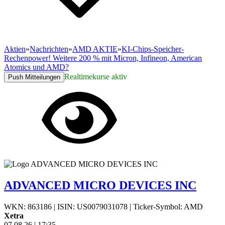
Aktien
»
Nachrichten
»
AMD AKTIE
»
KI-Chips-Speicher-
Rechenpower! Weitere 200 % mit Micron, Infineon, American
Atomics und AMD?
Realtimekurse aktiv
Push Mitteilungen
ADVANCED MICRO DEVICES INC
WKN: 863186
|
ISIN: US0079031078
|
Ticker-Symbol: AMD
Xetra
07.08.26
|
17:35