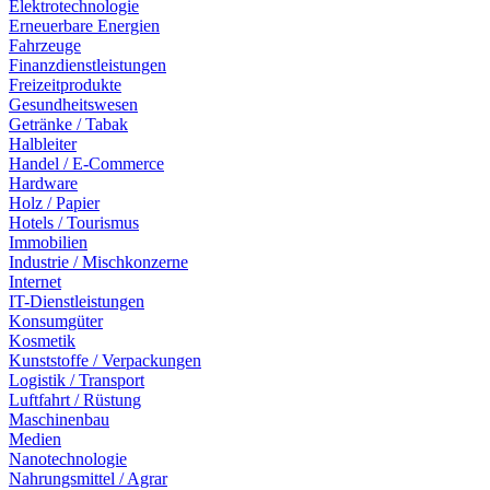
Elektrotechnologie
Erneuerbare Energien
Fahrzeuge
Finanzdienstleistungen
Freizeitprodukte
Gesundheitswesen
Getränke / Tabak
Halbleiter
Handel / E-Commerce
Hardware
Holz / Papier
Hotels / Tourismus
Immobilien
Industrie / Mischkonzerne
Internet
IT-Dienstleistungen
Konsumgüter
Kosmetik
Kunststoffe / Verpackungen
Logistik / Transport
Luftfahrt / Rüstung
Maschinenbau
Medien
Nanotechnologie
Nahrungsmittel / Agrar