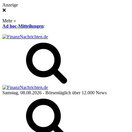
Anzeige
❌
Mehr »
Ad hoc-Mitteilungen
:
Samstag, 08.08.2026
- Börsentäglich über 12.000 News