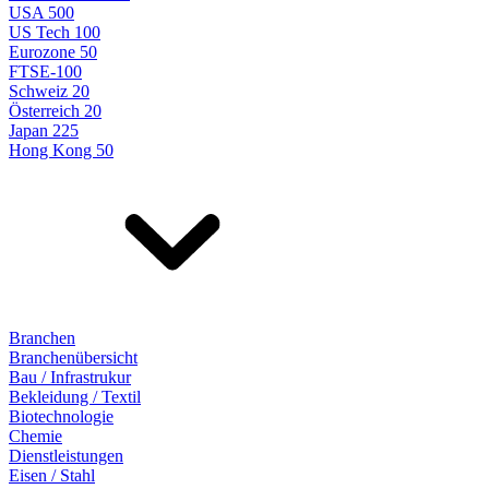
USA 500
US Tech 100
Eurozone 50
FTSE-100
Schweiz 20
Österreich 20
Japan 225
Hong Kong 50
Branchen
Branchenübersicht
Bau / Infrastrukur
Bekleidung / Textil
Biotechnologie
Chemie
Dienstleistungen
Eisen / Stahl