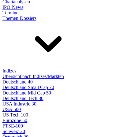
Chartanalysen
IPO-News
Termine
Themen-Dossiers
Indizes
Übersicht nach Indizes/Märkten
Deutschland 40
Deutschland Small Cap 70
Deutschland Mid Cap 50
Deutschland Tech 30
USA Industrie 30
USA 500
US Tech 100
Eurozone 50
FTSE-100
Schweiz 20
Österreich 20