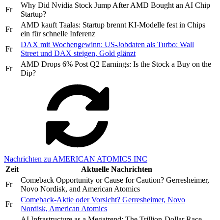
Why Did Nvidia Stock Jump After AMD Bought an AI Chip
Fr
Startup?
AMD kauft Taalas: Startup brennt KI-Modelle fest in Chips
Fr
ein für schnelle Inferenz
DAX mit Wochengewinn: US-Jobdaten als Turbo: Wall
Fr
Street und DAX steigen, Gold glänzt
AMD Drops 6% Post Q2 Earnings: Is the Stock a Buy on the
Fr
Dip?
Nachrichten zu AMERICAN ATOMICS INC
Zeit
Aktuelle Nachrichten
Comeback Opportunity or Cause for Caution? Gerresheimer,
Fr
Novo Nordisk, and American Atomics
Comeback-Aktie oder Vorsicht? Gerresheimer, Novo
Fr
Nordisk, American Atomics
AI Infrastructure as a Megatrend: The Trillion-Dollar Race