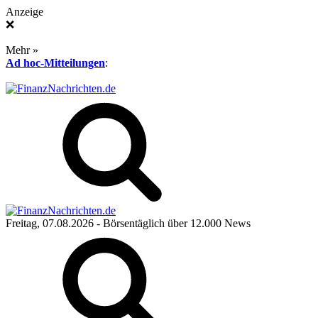
Anzeige
❌
Mehr »
Ad hoc-Mitteilungen
:
Freitag, 07.08.2026
- Börsentäglich über 12.000 News