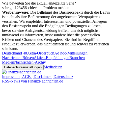
Wie bewerten Sie die aktuell angezeigte Seite?
sehr gut
1
2
3
4
5
6
schlecht
Problem melden
Werbehinweise:
Die Billigung des Basisprospekts durch die BaFin
ist nicht als ihre Befürwortung der angebotenen Wertpapiere zu
verstehen. Wir empfehlen Interessenten und potenziellen Anlegern
den Basisprospekt und die Endgültigen Bedingungen zu lesen,
bevor sie eine Anlageentscheidung treffen, um sich möglichst
umfassend zu informieren, insbesondere über die potenziellen
Risiken und Chancen des Wertpapiers. Sie sind im Begriff, ein
Produkt zu erwerben, das nicht einfach ist und schwer zu verstehen
sein kann.
Deutschland 40
Xetra-Orderbuch
Ad hoc-Mitteilungen
Nachrichten Börsen
Aktien-Empfehlungen
Branchen
Medien
Nachrichten-Archiv
Mediadaten
Datenschutzeinstellungen
Impressum | AGB | Disclaimer | Datenschutz
RSS-News von FinanzNachrichten.de