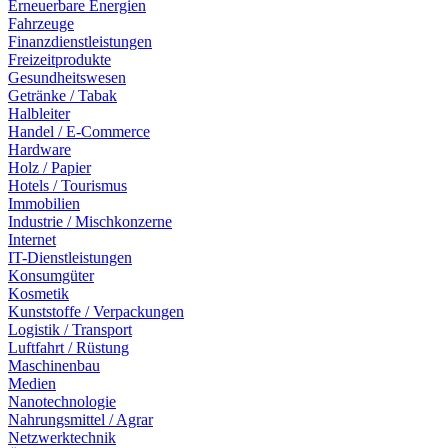
Erneuerbare Energien
Fahrzeuge
Finanzdienstleistungen
Freizeitprodukte
Gesundheitswesen
Getränke / Tabak
Halbleiter
Handel / E-Commerce
Hardware
Holz / Papier
Hotels / Tourismus
Immobilien
Industrie / Mischkonzerne
Internet
IT-Dienstleistungen
Konsumgüter
Kosmetik
Kunststoffe / Verpackungen
Logistik / Transport
Luftfahrt / Rüstung
Maschinenbau
Medien
Nanotechnologie
Nahrungsmittel / Agrar
Netzwerktechnik