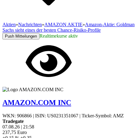
Aktien
»
Nachrichten
»
AMAZON AKTIE
»
Amazon-Aktie: Goldman
Sachs sieht eines der besten Chance-Risiko-Profile
Realtimekurse aktiv
Push Mitteilungen
AMAZON.COM INC
WKN: 906866
|
ISIN: US0231351067
|
Ticker-Symbol: AMZ
Tradegate
07.08.26
|
21:58
237,75
Euro
+0,15 %
+0,35