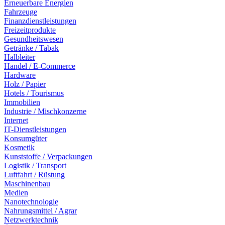
Erneuerbare Energien
Fahrzeuge
Finanzdienstleistungen
Freizeitprodukte
Gesundheitswesen
Getränke / Tabak
Halbleiter
Handel / E-Commerce
Hardware
Holz / Papier
Hotels / Tourismus
Immobilien
Industrie / Mischkonzerne
Internet
IT-Dienstleistungen
Konsumgüter
Kosmetik
Kunststoffe / Verpackungen
Logistik / Transport
Luftfahrt / Rüstung
Maschinenbau
Medien
Nanotechnologie
Nahrungsmittel / Agrar
Netzwerktechnik