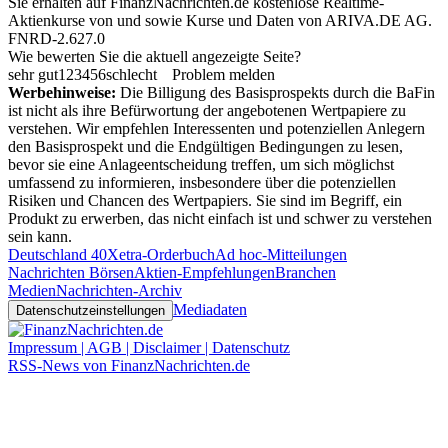
Sie erhalten auf FinanzNachrichten.de kostenlose Realtime-
Aktienkurse von
und
sowie Kurse und Daten von
ARIVA.DE AG
.
FNRD-2.627.0
Wie bewerten Sie die aktuell angezeigte Seite?
sehr gut
1
2
3
4
5
6
schlecht
Problem melden
Werbehinweise:
Die Billigung des Basisprospekts durch die BaFin
ist nicht als ihre Befürwortung der angebotenen Wertpapiere zu
verstehen. Wir empfehlen Interessenten und potenziellen Anlegern
den Basisprospekt und die Endgültigen Bedingungen zu lesen,
bevor sie eine Anlageentscheidung treffen, um sich möglichst
umfassend zu informieren, insbesondere über die potenziellen
Risiken und Chancen des Wertpapiers. Sie sind im Begriff, ein
Produkt zu erwerben, das nicht einfach ist und schwer zu verstehen
sein kann.
Deutschland 40
Xetra-Orderbuch
Ad hoc-Mitteilungen
Nachrichten Börsen
Aktien-Empfehlungen
Branchen
Medien
Nachrichten-Archiv
Mediadaten
Datenschutzeinstellungen
Impressum | AGB | Disclaimer | Datenschutz
RSS-News von FinanzNachrichten.de