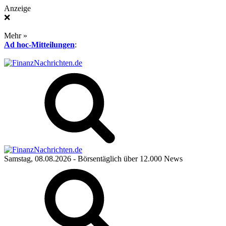
Anzeige
❌
Mehr »
Ad hoc-Mitteilungen
:
Samstag, 08.08.2026
- Börsentäglich über 12.000 News