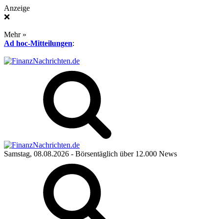
Anzeige
❌
Mehr »
Ad hoc-Mitteilungen
:
Samstag, 08.08.2026
- Börsentäglich über 12.000 News