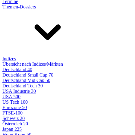
Termine
Themen-Dossiers
Indizes
Übersicht nach Indizes/Märkten
Deutschland 40
Deutschland Small Cap 70
Deutschland Mid Cap 50
Deutschland Tech 30
USA Industrie 30
USA 500
US Tech 100
Eurozone 50
FTSE-100
Schweiz 20
Österreich 20
Japan 225
Hong Kong 50