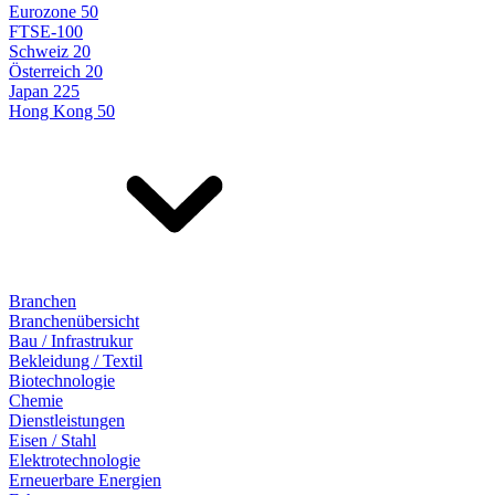
Eurozone 50
FTSE-100
Schweiz 20
Österreich 20
Japan 225
Hong Kong 50
Branchen
Branchenübersicht
Bau / Infrastrukur
Bekleidung / Textil
Biotechnologie
Chemie
Dienstleistungen
Eisen / Stahl
Elektrotechnologie
Erneuerbare Energien