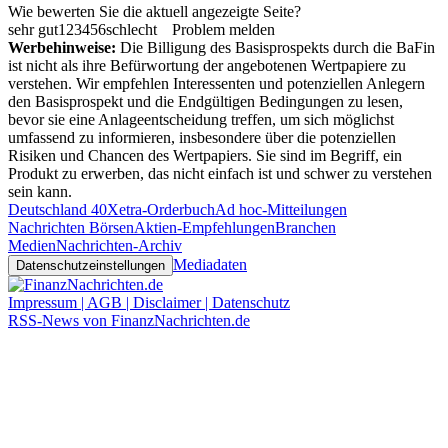
Wie bewerten Sie die aktuell angezeigte Seite?
sehr gut
1
2
3
4
5
6
schlecht
Problem melden
Werbehinweise:
Die Billigung des Basisprospekts durch die BaFin
ist nicht als ihre Befürwortung der angebotenen Wertpapiere zu
verstehen. Wir empfehlen Interessenten und potenziellen Anlegern
den Basisprospekt und die Endgültigen Bedingungen zu lesen,
bevor sie eine Anlageentscheidung treffen, um sich möglichst
umfassend zu informieren, insbesondere über die potenziellen
Risiken und Chancen des Wertpapiers. Sie sind im Begriff, ein
Produkt zu erwerben, das nicht einfach ist und schwer zu verstehen
sein kann.
Deutschland 40
Xetra-Orderbuch
Ad hoc-Mitteilungen
Nachrichten Börsen
Aktien-Empfehlungen
Branchen
Medien
Nachrichten-Archiv
Mediadaten
Datenschutzeinstellungen
Impressum | AGB | Disclaimer | Datenschutz
RSS-News von FinanzNachrichten.de