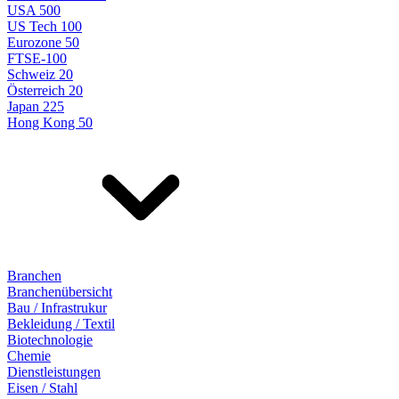
USA 500
US Tech 100
Eurozone 50
FTSE-100
Schweiz 20
Österreich 20
Japan 225
Hong Kong 50
Branchen
Branchenübersicht
Bau / Infrastrukur
Bekleidung / Textil
Biotechnologie
Chemie
Dienstleistungen
Eisen / Stahl