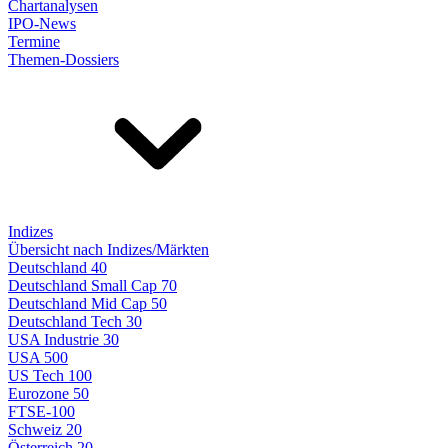
Chartanalysen
IPO-News
Termine
Themen-Dossiers
Indizes
Übersicht nach Indizes/Märkten
Deutschland 40
Deutschland Small Cap 70
Deutschland Mid Cap 50
Deutschland Tech 30
USA Industrie 30
USA 500
US Tech 100
Eurozone 50
FTSE-100
Schweiz 20
Österreich 20