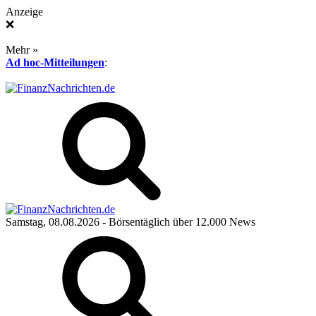
Anzeige
❌
Mehr »
Ad hoc-Mitteilungen
:
Samstag, 08.08.2026
- Börsentäglich über 12.000 News