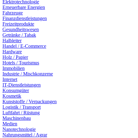
Elektrotechnologie
Erneuerbare Energien
Fahrzeuge
Finanzdienstleistungen
Freizeitprodukte
Gesundheitswesen
Getränke / Tabak
Halbleiter
Handel / E-Commerce
Hardware
Holz / Papier
Hotels / Tourismus
Immobilien
Industrie / Mischkonzerne
Internet
IT-Dienstleistungen
Konsumgüter
Kosmetik
Kunststoffe / Verpackungen
Logistik / Transport
Luftfahrt / Rüstung
Maschinenbau
Medien
Nanotechnologie
Nahrungsmittel / Agrar