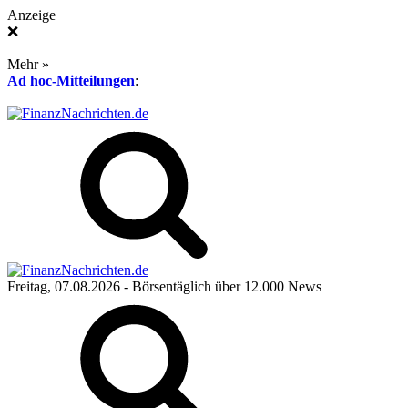
Anzeige
❌
Mehr »
Ad hoc-Mitteilungen
:
Freitag, 07.08.2026
- Börsentäglich über 12.000 News