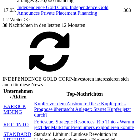
arranges $750,000 financing
Independence Gold Corp:
Independence Gold
17.03.
363
Announces Private Placement Financing
1
2
Weiter >>
38
Nachrichten in den letzten 12 Monaten
INDEPENDENCE GOLD CORP-Investoren interessieren sich
auch für diese News
Unternehmen
Top-Nachrichten
/ Aktien
Kupfer vor dem Ausbruch: Diese Kupferpreis-
BARRICK
Prognose überrascht Anleger: Startet Kupfer jetzt
MINING
durch?
Fortescue, Strategic Resources, Rio Tinto - Warum
RIO TINTO
jetzt der Markt für Premiumerz explodieren könnte
STANDARD
Standard Lithium: Lautlose Revolution im
LITHIUM
Lithiumsektor dank neuester Fördermittel