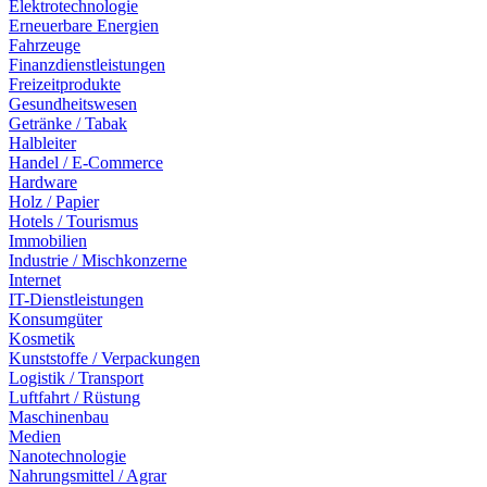
Elektrotechnologie
Erneuerbare Energien
Fahrzeuge
Finanzdienstleistungen
Freizeitprodukte
Gesundheitswesen
Getränke / Tabak
Halbleiter
Handel / E-Commerce
Hardware
Holz / Papier
Hotels / Tourismus
Immobilien
Industrie / Mischkonzerne
Internet
IT-Dienstleistungen
Konsumgüter
Kosmetik
Kunststoffe / Verpackungen
Logistik / Transport
Luftfahrt / Rüstung
Maschinenbau
Medien
Nanotechnologie
Nahrungsmittel / Agrar