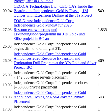
Project, British Columbia
CEO.CA Technologies Ltd.: CEO.CA's Inside the
09.04.
Boardroom:
Independence Gold
is Chasing 1M
549
Ounces with Expansion Drilling at the 3Ts Project
EQS-News:
Independence Gold Corp:
Independence Gold
kündigt für 2026
27.03.
Ressourcenerweiterung und
1.835
Erkundungsbohrprogramm im 3Ts Gold- und
Silberprojekt in BC an
Independence Gold Corp:
Independence Gold
26.03.
1
begins diamond drilling at 3Ts
Independence Gold Corp:
Independence Gold
Announces 2026 Resource Expansion and
26.03.
469
Exploration Drill Program at the 3Ts Gold and Silver
Project, BC
Independence Gold Corp:
Independence Gold
25.03.
2
7,142,858-share private placement
Independence Gold Corp:
Independence closes
19.03.
1
$750,000 private placement
Independence Gold Corp:
Independence Gold
18.03.
Announces Closing of Non-Brokered Private
543
Placement
Independence Gold Corp:
Independence Gold
17.03.
1