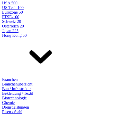
USA 500
US Tech 100
Eurozone 50
FTSE-100
Schweiz 20
Österreich 20
Japan 225
Hong Kong 50
Branchen
Branchenübersicht
Bau / Infrastrukur
Bekleidung / Textil
Biotechnologie
Chemie
Dienstleistungen
Eisen / Stahl