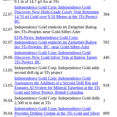
9.1 m of 14.7 g/t Au at 3Ts
Independence Gold Corp:
Independence Gold
Discovers New High-Grade Goofy Vein Returning
22.07.
394
14.70 g/t Gold over 9.10 Metres at the 3Ts Project,
BC
Independence Gold
entdeckt im Zielgebiet Balrog
02.07.
1
des 3Ts-Projekts neue Gold-Silber-Ader
EQS-News:
Independence Gold Corp:
02.07.
Independence Gold
entdeckt im Zielgebiet Balrog
592
des 3Ts-Projekts, BC, neue Gold-Silber-Ader
Independence Gold Corp:
Independence Gold
29.06.
Discovers New Gold-Silver Vein at Balrog Target,
446
3Ts Project, BC
Independence Gold Corp:
Independence Gold
adds
13.05.
1
second drill rig at 3Ts project
Independence Gold Corp:
Independence Gold
Announces the Addition of a Second Drill Rig and
13.05.
918
Engages AI System for Mineral Targeting at the 3Ts
Gold and Silver Project, British Columbia
Independence Gold Corp:
Independence Gold
drills
30.04.
1
2,500 m to date at 3Ts
Independence Gold Corp:
Independence Gold
30.04.
Provides Drilling Update at the 3Ts Gold and Silver
809