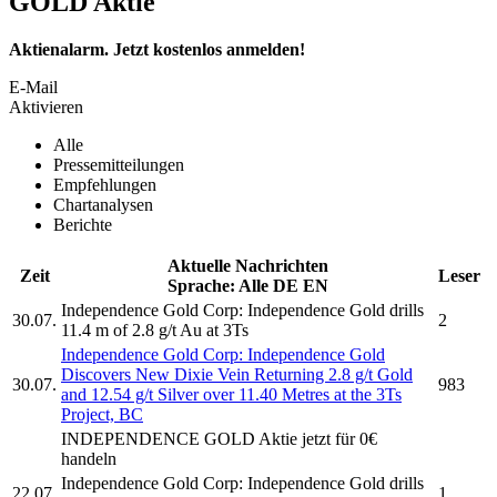
GOLD Aktie
Aktienalarm. Jetzt kostenlos anmelden!
E-Mail
Aktivieren
Alle
Pressemitteilungen
Empfehlungen
Chartanalysen
Berichte
Aktuelle Nachrichten
Zeit
Leser
Sprache:
Alle
DE
EN
Independence Gold Corp:
Independence Gold
drills
30.07.
2
11.4 m of 2.8 g/t Au at 3Ts
Independence Gold Corp:
Independence Gold
Discovers New Dixie Vein Returning 2.8 g/t Gold
30.07.
983
and 12.54 g/t Silver over 11.40 Metres at the 3Ts
Project, BC
INDEPENDENCE GOLD
Aktie jetzt für 0€
handeln
Independence Gold Corp:
Independence Gold
drills
22.07.
1