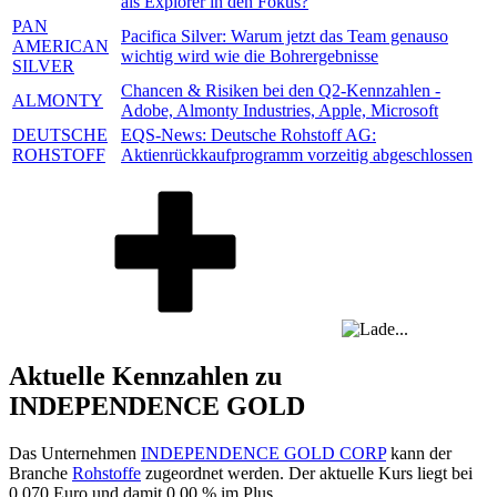
als Explorer in den Fokus?
PAN
Pacifica Silver: Warum jetzt das Team genauso
AMERICAN
wichtig wird wie die Bohrergebnisse
SILVER
Chancen & Risiken bei den Q2-Kennzahlen -
ALMONTY
Adobe, Almonty Industries, Apple, Microsoft
DEUTSCHE
EQS-News: Deutsche Rohstoff AG:
ROHSTOFF
Aktienrückkaufprogramm vorzeitig abgeschlossen
Aktuelle Kennzahlen zu
INDEPENDENCE GOLD
Das Unternehmen
INDEPENDENCE GOLD CORP
kann der
Branche
Rohstoffe
zugeordnet werden. Der aktuelle Kurs liegt bei
0,070
Euro und damit
0,00 %
im Plus.