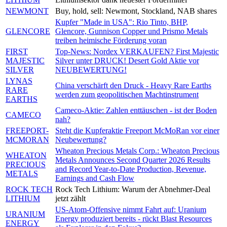
NEWMONT
Buy, hold, sell: Newmont, Stockland, NAB shares
Kupfer "Made in USA": Rio Tinto, BHP,
GLENCORE
Glencore, Gunnison Copper und Prismo Metals
treiben heimische Förderung voran
FIRST
Top-News: Nordex VERKAUFEN? First Majestic
MAJESTIC
Silver unter DRUCK! Desert Gold Aktie vor
SILVER
NEUBEWERTUNG!
LYNAS
China verschärft den Druck - Heavy Rare Earths
RARE
werden zum geopolitischen Machtinstrument
EARTHS
Cameco-Aktie: Zahlen enttäuschen - ist der Boden
CAMECO
nah?
FREEPORT-
Steht die Kupferaktie Freeport McMoRan vor einer
MCMORAN
Neubewertung?
Wheaton Precious Metals Corp.: Wheaton Precious
WHEATON
Metals Announces Second Quarter 2026 Results
PRECIOUS
and Record Year-to-Date Production, Revenue,
METALS
Earnings and Cash Flow
ROCK TECH
Rock Tech Lithium: Warum der Abnehmer-Deal
LITHIUM
jetzt zählt
US-Atom-Offensive nimmt Fahrt auf: Uranium
URANIUM
Energy produziert bereits - rückt Blast Resources
ENERGY