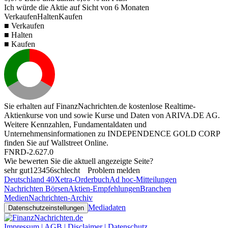
Ich würde die Aktie auf Sicht von 6 Monaten
Verkaufen
Halten
Kaufen
■ Verkaufen
■ Halten
■ Kaufen
Sie erhalten auf FinanzNachrichten.de kostenlose Realtime-
Aktienkurse von
und
sowie Kurse und Daten von
ARIVA.DE AG
.
Weitere Kennzahlen, Fundamentaldaten und
Unternehmensinformationen zu INDEPENDENCE GOLD CORP
finden Sie auf
Wallstreet Online
.
FNRD-2.627.0
Wie bewerten Sie die aktuell angezeigte Seite?
sehr gut
1
2
3
4
5
6
schlecht
Problem melden
Deutschland 40
Xetra-Orderbuch
Ad hoc-Mitteilungen
Nachrichten Börsen
Aktien-Empfehlungen
Branchen
Medien
Nachrichten-Archiv
Mediadaten
Datenschutzeinstellungen
Impressum | AGB | Disclaimer | Datenschutz