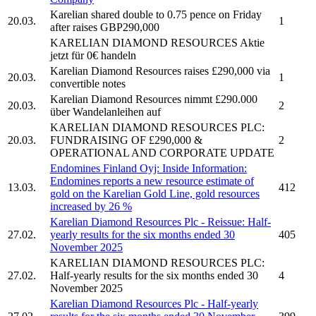
Karelian
shared double to 0.75 pence on Friday
20.03.
1
after raises GBP290,000
KARELIAN DIAMOND RESOURCES
Aktie
jetzt für 0€ handeln
Karelian Diamond Resources
raises £290,000 via
20.03.
1
convertible notes
Karelian Diamond Resources
nimmt £290.000
20.03.
2
über Wandelanleihen auf
KARELIAN DIAMOND RESOURCES PLC:
20.03.
FUNDRAISING OF £290,000 &
2
OPERATIONAL AND CORPORATE UPDATE
Endomines Finland Oyj: Inside Information:
Endomines reports a new resource estimate of
13.03.
412
gold on the
Karelian
Gold Line, gold resources
increased by 26 %
Karelian Diamond Resources Plc
- Reissue: Half-
27.02.
yearly results for the six months ended 30
405
November 2025
KARELIAN DIAMOND RESOURCES PLC:
27.02.
Half-yearly results for the six months ended 30
4
November 2025
Karelian Diamond Resources Plc
- Half-yearly