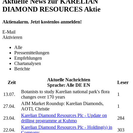
Aktuelle News zur KARELIAN
DIAMOND RESOURCES Aktie
Aktienalarm. Jetzt kostenlos anmelden!
E-Mail
Aktivieren
Alle
Pressemitteilungen
Empfehlungen
Chartanalysen
Berichte
Aktuelle Nachrichten
Zeit
Leser
Sprache:
Alle
DE
EN
Botanists to study
Karelian
national park's flora
13.07.
1
changes over 170 years
AIM Market Roundup:
Karelian Diamonds,
27.04.
1
AOTI, Christie
Karelian Diamond Resources Plc
- Update on
23.04.
284
drilling programme at Kuhmo
Karelian Diamond Resources Plc
- Holding(s) in
22.04.
303
Company