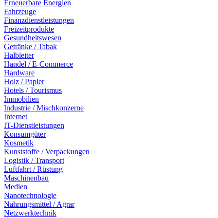
Erneuerbare Energien
Fahrzeuge
Finanzdienstleistungen
Freizeitprodukte
Gesundheitswesen
Getränke / Tabak
Halbleiter
Handel / E-Commerce
Hardware
Holz / Papier
Hotels / Tourismus
Immobilien
Industrie / Mischkonzerne
Internet
IT-Dienstleistungen
Konsumgüter
Kosmetik
Kunststoffe / Verpackungen
Logistik / Transport
Luftfahrt / Rüstung
Maschinenbau
Medien
Nanotechnologie
Nahrungsmittel / Agrar
Netzwerktechnik