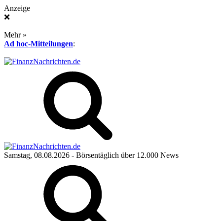
Anzeige
❌
Mehr »
Ad hoc-Mitteilungen
:
Samstag, 08.08.2026
- Börsentäglich über 12.000 News