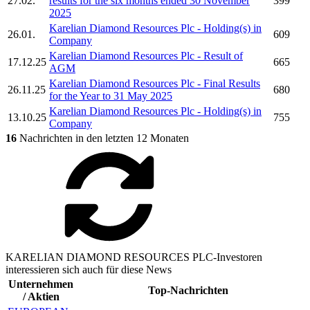
27.02.
results for the six months ended 30 November
399
2025
Karelian Diamond Resources Plc
- Holding(s) in
26.01.
609
Company
Karelian Diamond Resources Plc
- Result of
17.12.25
665
AGM
Karelian Diamond Resources Plc
- Final Results
26.11.25
680
for the Year to 31 May 2025
Karelian Diamond Resources Plc
- Holding(s) in
13.10.25
755
Company
16
Nachrichten in den letzten 12 Monaten
KARELIAN DIAMOND RESOURCES PLC-Investoren
interessieren sich auch für diese News
Unternehmen
Top-Nachrichten
/ Aktien