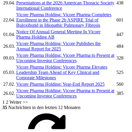
29.04.
Presentations at the 2026 American Thoracic Society
438
International Conference
Vicore Pharma Holding:
Vicore Pharma
Completes
22.04.
Enrollment in the Phase 2b ASPIRE Trial of
601
Buloxibutid in Idiopathic Pulmonary Fibrosis
Notice Of Annual General Meeting In
Vicore
01.04.
447
Pharma Holding AB
Vicore Pharma Holding:
Vicore
Publishes the
26.03.
484
Annual Report for 2025
Vicore Pharma Holding:
Vicore Pharma
to Present at
09.03.
328
Upcoming Investor Conferences
Vicore Pharma Holding:
Vicore Pharma
Elevates
05.03.
Leadership Team Ahead of Key Clinical and
525
Corporate Milestones
27.02.
Vicore Pharma Holding:
Year-End Report 2025
560
Vicore Pharma Holding:
Vicore Pharma
to Present at
26.02.
385
Upcoming Investor Conferences
1
2
Weiter >>
35
Nachrichten in den letzten 12 Monaten