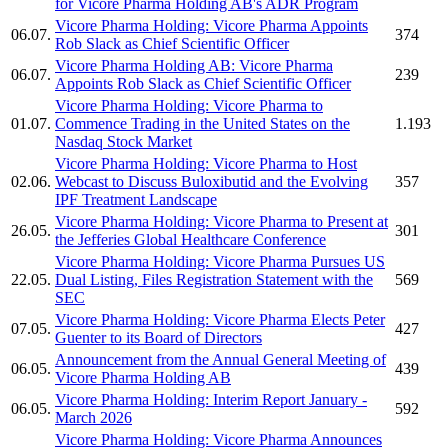
for
Vicore Pharma Holding AB's
ADR Program
Vicore Pharma Holding:
Vicore Pharma
Appoints
06.07.
374
Rob Slack as Chief Scientific Officer
Vicore Pharma Holding AB:
Vicore Pharma
06.07.
239
Appoints Rob Slack as Chief Scientific Officer
Vicore Pharma Holding:
Vicore Pharma
to
01.07.
Commence Trading in the United States on the
1.193
Nasdaq Stock Market
Vicore Pharma Holding:
Vicore Pharma
to Host
02.06.
Webcast to Discuss Buloxibutid and the Evolving
357
IPF Treatment Landscape
Vicore Pharma Holding:
Vicore Pharma
to Present at
26.05.
301
the Jefferies Global Healthcare Conference
Vicore Pharma Holding:
Vicore Pharma
Pursues US
22.05.
Dual Listing, Files Registration Statement with the
569
SEC
Vicore Pharma Holding:
Vicore Pharma
Elects Peter
07.05.
427
Guenter to its Board of Directors
Announcement from the Annual General Meeting of
06.05.
439
Vicore Pharma Holding AB
Vicore Pharma Holding:
Interim Report January -
06.05.
592
March 2026
Vicore Pharma Holding:
Vicore Pharma
Announces