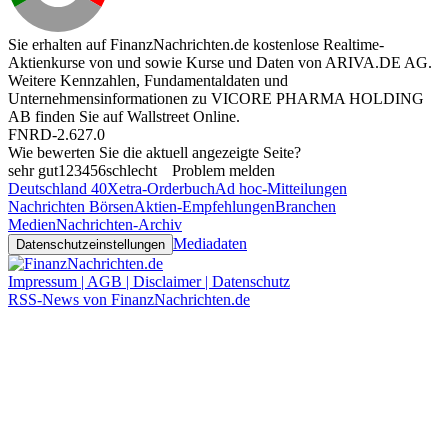
Sie erhalten auf FinanzNachrichten.de kostenlose Realtime-
Aktienkurse von
und
sowie Kurse und Daten von
ARIVA.DE AG
.
Weitere Kennzahlen, Fundamentaldaten und
Unternehmensinformationen zu VICORE PHARMA HOLDING
AB finden Sie auf
Wallstreet Online
.
FNRD-2.627.0
Wie bewerten Sie die aktuell angezeigte Seite?
sehr gut
1
2
3
4
5
6
schlecht
Problem melden
Deutschland 40
Xetra-Orderbuch
Ad hoc-Mitteilungen
Nachrichten Börsen
Aktien-Empfehlungen
Branchen
Medien
Nachrichten-Archiv
Mediadaten
Datenschutzeinstellungen
Impressum | AGB | Disclaimer | Datenschutz
RSS-News von FinanzNachrichten.de