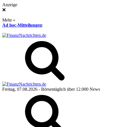
Anzeige
❌
Mehr »
Ad hoc-Mitteilungen
:
Freitag, 07.08.2026
- Börsentäglich über 12.000 News