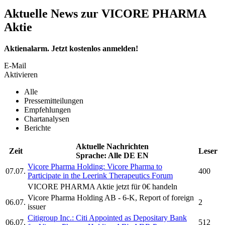
Aktuelle News zur VICORE PHARMA
Aktie
Aktienalarm. Jetzt kostenlos anmelden!
E-Mail
Aktivieren
Alle
Pressemitteilungen
Empfehlungen
Chartanalysen
Berichte
Aktuelle Nachrichten
Zeit
Leser
Sprache:
Alle
DE
EN
Vicore Pharma Holding:
Vicore Pharma
to
07.07.
400
Participate in the Leerink Therapeutics Forum
VICORE PHARMA
Aktie jetzt für 0€ handeln
Vicore Pharma Holding AB
- 6-K, Report of foreign
06.07.
2
issuer
Citigroup Inc.: Citi Appointed as Depositary Bank
06.07.
512