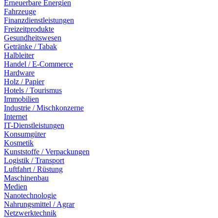
Erneuerbare Energien
Fahrzeuge
Finanzdienstleistungen
Freizeitprodukte
Gesundheitswesen
Getränke / Tabak
Halbleiter
Handel / E-Commerce
Hardware
Holz / Papier
Hotels / Tourismus
Immobilien
Industrie / Mischkonzerne
Internet
IT-Dienstleistungen
Konsumgüter
Kosmetik
Kunststoffe / Verpackungen
Logistik / Transport
Luftfahrt / Rüstung
Maschinenbau
Medien
Nanotechnologie
Nahrungsmittel / Agrar
Netzwerktechnik