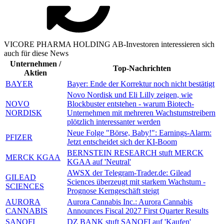
VICORE PHARMA HOLDING AB-Investoren interessieren sich
auch für diese News
Unternehmen /
Top-Nachrichten
Aktien
BAYER
Bayer: Ende der Korrektur noch nicht bestätigt
Novo Nordisk und Eli Lilly zeigen, wie
NOVO
Blockbuster entstehen - warum Biotech-
NORDISK
Unternehmen mit mehreren Wachstumstreibern
plötzlich interessanter werden
Neue Folge "Börse, Baby!": Earnings-Alarm:
PFIZER
Jetzt entscheidet sich der KI-Boom
BERNSTEIN RESEARCH stuft MERCK
MERCK KGAA
KGAA auf 'Neutral'
AWSX der Telegram-Trader.de: Gilead
GILEAD
Sciences überzeugt mit starkem Wachstum -
SCIENCES
Prognose Kerngeschäft steigt
AURORA
Aurora Cannabis Inc.: Aurora Cannabis
CANNABIS
Announces Fiscal 2027 First Quarter Results
SANOFI
DZ BANK stuft SANOFI auf 'Kaufen'