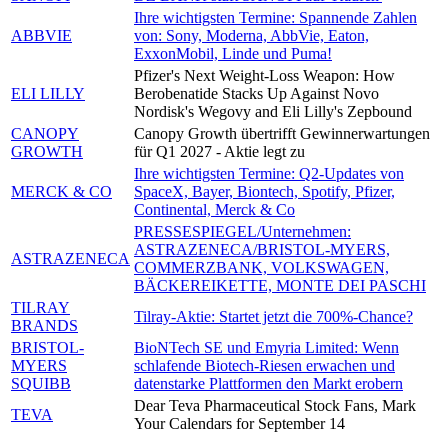
Ihre wichtigsten Termine: Spannende Zahlen
ABBVIE
von: Sony, Moderna, AbbVie, Eaton,
ExxonMobil, Linde und Puma!
Pfizer's Next Weight-Loss Weapon: How
ELI LILLY
Berobenatide Stacks Up Against Novo
Nordisk's Wegovy and Eli Lilly's Zepbound
CANOPY
Canopy Growth übertrifft Gewinnerwartungen
GROWTH
für Q1 2027 - Aktie legt zu
Ihre wichtigsten Termine: Q2-Updates von
MERCK & CO
SpaceX, Bayer, Biontech, Spotify, Pfizer,
Continental, Merck & Co
PRESSESPIEGEL/Unternehmen:
ASTRAZENECA/BRISTOL-MYERS,
ASTRAZENECA
COMMERZBANK, VOLKSWAGEN,
BÄCKEREIKETTE, MONTE DEI PASCHI
TILRAY
Tilray-Aktie: Startet jetzt die 700%-Chance?
BRANDS
BRISTOL-
BioNTech SE und Emyria Limited: Wenn
MYERS
schlafende Biotech-Riesen erwachen und
SQUIBB
datenstarke Plattformen den Markt erobern
Dear Teva Pharmaceutical Stock Fans, Mark
TEVA
Your Calendars for September 14