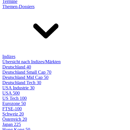
Termine
Themen-Dossiers
Indizes
Übersicht nach Indizes/Märkten
Deutschland 40
Deutschland Small Cap 70
Deutschland Mid Cap 50
Deutschland Tech 30
USA Industrie 30
USA 500
US Tech 100
Eurozone 50
FTSE-100
Schweiz 20
Österreich 20
Japan 225
Hong Kong 50