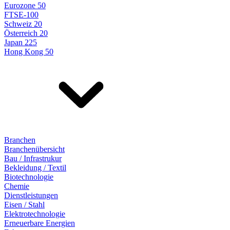
Eurozone 50
FTSE-100
Schweiz 20
Österreich 20
Japan 225
Hong Kong 50
Branchen
Branchenübersicht
Bau / Infrastrukur
Bekleidung / Textil
Biotechnologie
Chemie
Dienstleistungen
Eisen / Stahl
Elektrotechnologie
Erneuerbare Energien