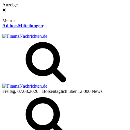
Anzeige
❌
Mehr »
Ad hoc-Mitteilungen
:
Freitag, 07.08.2026
- Börsentäglich über 12.000 News