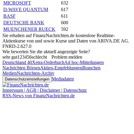
MICROSOFT
632
D-WAVE QUANTUM
617
BASF
611
DEUTSCHE BANK
600
MUENCHENER RUECK
592
Sie erhalten auf FinanzNachrichten.de kostenlose Realtime-
Aktienkurse von
und
sowie Kurse und Daten von
ARIVA.DE AG
.
FNRD-2.627.0
Wie bewerten Sie die aktuell angezeigte Seite?
sehr gut
1
2
3
4
5
6
schlecht
Problem melden
Deutschland 40
Xetra-Orderbuch
Ad hoc-Mitteilungen
Nachrichten Börsen
Aktien-Empfehlungen
Branchen
Medien
Nachrichten-Archiv
Mediadaten
Datenschutzeinstellungen
Impressum | AGB | Disclaimer | Datenschutz
RSS-News von FinanzNachrichten.de