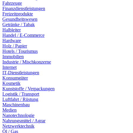
Fahrzeuge
Finanzdienstleistungen
Freizeitprodukte
Gesundheitswesen
Getränke / Tabak
Halbleiter
Handel / E-Commerce
Hardware
Holz / Papier
Hotels / Tourismus
Immobilien
Industrie / Mischkonzerne
Internet
IT-Dienstleistungen
Konsumgüter
Kosmetik
Kunststoffe / Verpackungen
Logistik / Transport
Luftfahrt / Rüstung
Maschinenbau
Medien
Nanotechnologie
Nahrungsmittel / Agrar
Netzwerktechnik
Öl / Gas