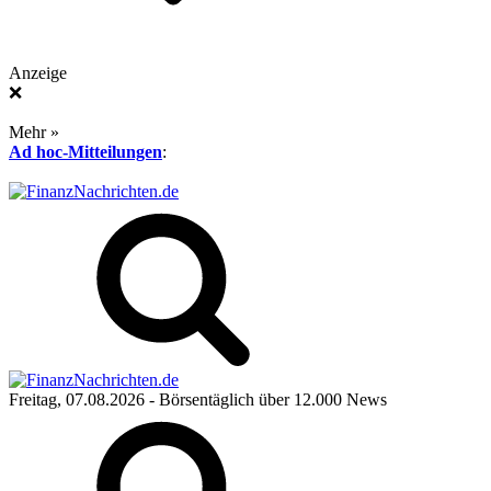
Anzeige
❌
Mehr »
Ad hoc-Mitteilungen
:
Freitag, 07.08.2026
- Börsentäglich über 12.000 News