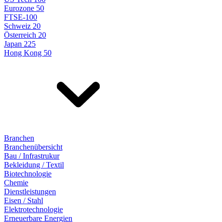
Eurozone 50
FTSE-100
Schweiz 20
Österreich 20
Japan 225
Hong Kong 50
Branchen
Branchenübersicht
Bau / Infrastrukur
Bekleidung / Textil
Biotechnologie
Chemie
Dienstleistungen
Eisen / Stahl
Elektrotechnologie
Erneuerbare Energien