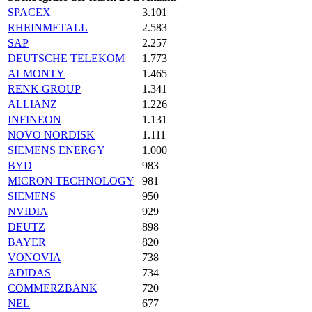
SPACEX
3.101
RHEINMETALL
2.583
SAP
2.257
DEUTSCHE TELEKOM
1.773
ALMONTY
1.465
RENK GROUP
1.341
ALLIANZ
1.226
INFINEON
1.131
NOVO NORDISK
1.111
SIEMENS ENERGY
1.000
BYD
983
MICRON TECHNOLOGY
981
SIEMENS
950
NVIDIA
929
DEUTZ
898
BAYER
820
VONOVIA
738
ADIDAS
734
COMMERZBANK
720
NEL
677