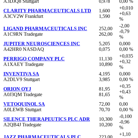
A3DJQ8 Stuttgart
0,978
0,00 %
+0,010
CLARITY PHARMACEUTICALS LTD
1,600
+0,63
A3CV2W Frankfurt
1,590
%
-2,00
LIGAND PHARMACEUTICALS INC
252,00
-0,79
A1C9RN Tradegate
262,00
%
JUPITER NEUROSCIENCES INC
5,205
0,000
A42HR0 NASDAQ
0,075
0,00 %
+0,035
PERRIGO COMPANY PLC
11,130
+0,32
A1XAEY Tradegate
10,890
%
INVENTIVA SA
4,195
0,000
A2DLV9 Stuttgart
3,985
0,00 %
+0,35
ORION OYJ
81,95
+0,43
A0J3QM Tradegate
81,65
%
VETOQUINOL SA
72,00
0,00
A0LEWB Stuttgart
70,70
0,00 %
-0,100
SILENCE THERAPEUTICS PLC ADR
10,300
-0,96
A2QB4J Tradegate
10,200
%
+1,10
JAZZ PHARMACEUTICALS PLC
223,00