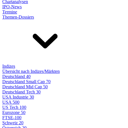
Chartanalysen
IPO-News
Termine
Themen-Dossiers
Indizes
Übersicht nach Indizes/Märkten
Deutschland 40
Deutschland Small Cap 70
Deutschland Mid Cap 50
Deutschland Tech 30
USA Industrie 30
USA 500
US Tech 100
Eurozone 50
FTSE-100
Schweiz 20
Österreich 20