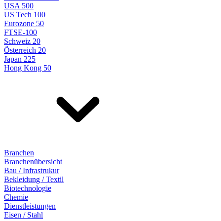
USA 500
US Tech 100
Eurozone 50
FTSE-100
Schweiz 20
Österreich 20
Japan 225
Hong Kong 50
Branchen
Branchenübersicht
Bau / Infrastrukur
Bekleidung / Textil
Biotechnologie
Chemie
Dienstleistungen
Eisen / Stahl