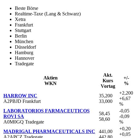
Beste Börse
Realtime-Taxe (Lang & Schwarz)
Xetra
Frankfurt
Stuttgart
Berlin
München
Düsseldorf
Hamburg
Hannover
Tradegate
Akt.
Aktien
+/-
Kurs
WKN
%
Vortag
+2,200
HARROW INC
35,200
+6,67
A2PBJD Frankfurt
33,000
%
LABORATORIOS FARMACEUTICOS
-0,05
58,45
ROVI SA
-0,09
58,60
A0M0GQ Tradegate
%
+0,20
MADRIGAL PHARMACEUTICALS INC
441,00
+0,05
A2APCZ Tradegate
442,80