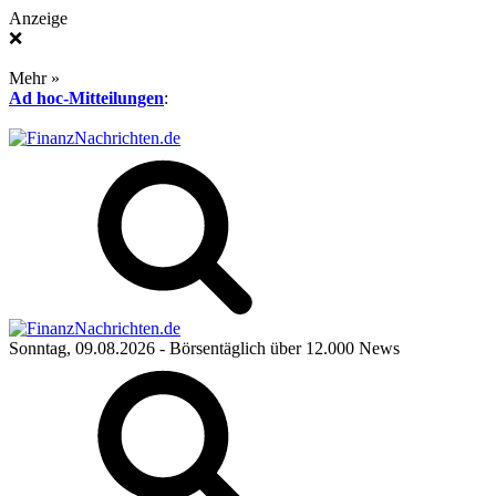
Anzeige
❌
Mehr »
Ad hoc-Mitteilungen
:
Sonntag, 09.08.2026
- Börsentäglich über 12.000 News