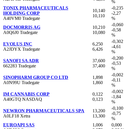
%
TONIX PHARMACEUTICALS
-0,235
10,140
HOLDING CORP
-2,27
10,110
A40VM0 Tradegate
%
-0,060
DOCMORRIS AG
10,210
-0,58
A0Q6J0 Tradegate
10,080
%
-0,302
EVOLUS INC
6,250
-4,61
A2JDYX Tradegate
6,426
%
-0,200
SANOFI SA ADR
37,600
-0,53
662283 Tradegate
37,400
%
-0,002
SINOPHARM GROUP CO LTD
1,898
-0,11
A0N99U Tradegate
1,860
%
-0,002
IM CANNABIS CORP
0,122
-1,84
A40GTQ NASDAQ
0,123
%
-0,100
NEWRON PHARMACEUTICALS SPA
13,200
-0,75
A0LF18 Xetra
13,300
%
EUROAPI SAS
1,006
0,000