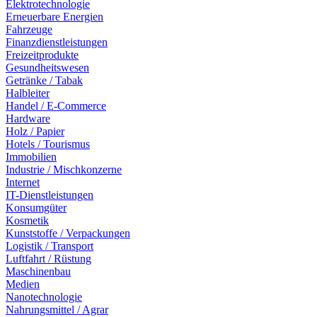
Elektrotechnologie
Erneuerbare Energien
Fahrzeuge
Finanzdienstleistungen
Freizeitprodukte
Gesundheitswesen
Getränke / Tabak
Halbleiter
Handel / E-Commerce
Hardware
Holz / Papier
Hotels / Tourismus
Immobilien
Industrie / Mischkonzerne
Internet
IT-Dienstleistungen
Konsumgüter
Kosmetik
Kunststoffe / Verpackungen
Logistik / Transport
Luftfahrt / Rüstung
Maschinenbau
Medien
Nanotechnologie
Nahrungsmittel / Agrar