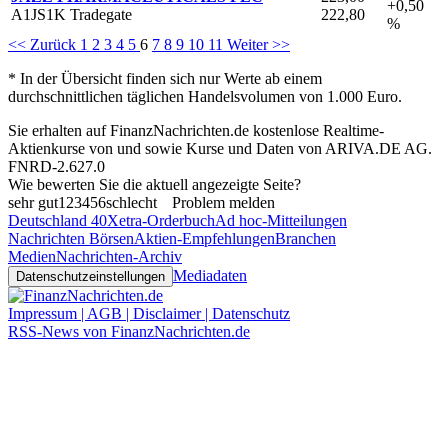
+0,50
A1JS1K Tradegate
222,80
%
<< Zurück
1
2
3
4
5
6
7
8
9
10
11
Weiter >>
* In der Übersicht finden sich nur Werte ab einem
durchschnittlichen täglichen Handelsvolumen von 1.000 Euro.
Sie erhalten auf FinanzNachrichten.de kostenlose Realtime-
Aktienkurse von
und
sowie Kurse und Daten von
ARIVA.DE AG
.
FNRD-2.627.0
Wie bewerten Sie die aktuell angezeigte Seite?
sehr gut
1
2
3
4
5
6
schlecht
Problem melden
Deutschland 40
Xetra-Orderbuch
Ad hoc-Mitteilungen
Nachrichten Börsen
Aktien-Empfehlungen
Branchen
Medien
Nachrichten-Archiv
Mediadaten
Datenschutzeinstellungen
Impressum | AGB | Disclaimer | Datenschutz
RSS-News von FinanzNachrichten.de