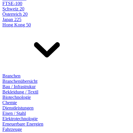
FTSE-100
Schweiz 20
Österreich 20
Japan 225
Hong Kong 50
Branchen
Branchenübersicht
Bau / Infrastrukur
Bekleidung / Textil
Biotechnologie
Chemie
Dienstleistungen
Eisen / Stahl
Elektrotechnologie
Erneuerbare Energien
Fahrzeuge