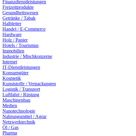
Finanzdienstleistungen
Freizeitprodukte
Gesundheitswesen
Getränke / Tabak
Halbleiter
Handel / E-Commerce
Hardware
Holz / Papier
Hotels / Tourismus
Immobilien
Industrie / Mischkonzerne
Internet
IT-Dienstleistungen
Konsumgüter
Kosmetik
Kunststoffe / Verpackungen
Logistik / Transport
Luftfahrt / Rüstung
Maschinenbau
Medien
Nanotechnologie
Nahrungsmittel / Agrar
Netzwerktechnik
Öl / Gas
Pharma