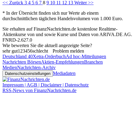
<< Zurück
3
4
5
6
7
8
9
10
11
12
13
Weiter >>
* In der Übersicht finden sich nur Werte ab einem
durchschnittlichen täglichen Handelsvolumen von 1.000 Euro.
Sie erhalten auf FinanzNachrichten.de kostenlose Realtime-
Aktienkurse von
und
sowie Kurse und Daten von
ARIVA.DE AG
.
FNRD-2.627.0
Wie bewerten Sie die aktuell angezeigte Seite?
sehr gut
1
2
3
4
5
6
schlecht
Problem melden
Deutschland 40
Xetra-Orderbuch
Ad hoc-Mitteilungen
Nachrichten Börsen
Aktien-Empfehlungen
Branchen
Medien
Nachrichten-Archiv
Mediadaten
Datenschutzeinstellungen
Impressum | AGB | Disclaimer | Datenschutz
RSS-News von FinanzNachrichten.de