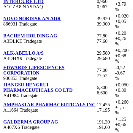
INTERCURE LTD
0,960
+3,79
A1CZA8 NASDAQ
0,967
%
+0,020
NOVO NORDISK A/S ADR
39,920
+0,05
866931 Tradegate
39,900
%
+0,20
BACHEM HOLDING AG
77,80
+0,26
A3DLKE Tradegate
77,60
%
+0,200
ALK-ABELLO A/S
29,580
+0,68
A3DHX9 Tradegate
29,680
%
EDWARDS LIFESCIENCES
-0,52
77,00
CORPORATION
-0,67
77,52
936853 Tradegate
%
JIANGSU HENGRUI
+0,050
6,300
PHARMACEUTICALS CO LTD
+0,80
6,600
A41984 Tradegate
%
+0,260
AMPHASTAR PHARMACEUTICALS INC
17,455
+1,51
A11664 Tradegate
17,195
%
+1,25
GALDERMA GROUP AG
191,30
+0,66
A407X6 Tradegate
191,60
%