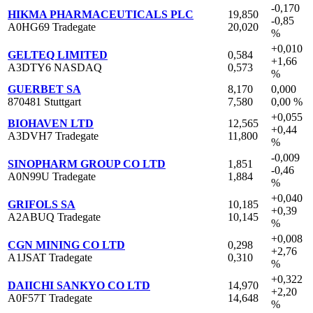
-0,170
HIKMA PHARMACEUTICALS PLC
19,850
-0,85
A0HG69 Tradegate
20,020
%
+0,010
GELTEQ LIMITED
0,584
+1,66
A3DTY6 NASDAQ
0,573
%
GUERBET SA
8,170
0,000
870481 Stuttgart
7,580
0,00 %
+0,055
BIOHAVEN LTD
12,565
+0,44
A3DVH7 Tradegate
11,800
%
-0,009
SINOPHARM GROUP CO LTD
1,851
-0,46
A0N99U Tradegate
1,884
%
+0,040
GRIFOLS SA
10,185
+0,39
A2ABUQ Tradegate
10,145
%
+0,008
CGN MINING CO LTD
0,298
+2,76
A1JSAT Tradegate
0,310
%
+0,322
DAIICHI SANKYO CO LTD
14,970
+2,20
A0F57T Tradegate
14,648
%