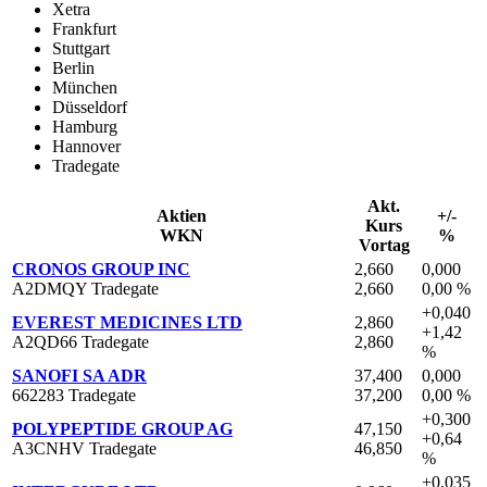
Xetra
Frankfurt
Stuttgart
Berlin
München
Düsseldorf
Hamburg
Hannover
Tradegate
Akt.
Aktien
+/-
Kurs
WKN
%
Vortag
CRONOS GROUP INC
2,660
0,000
A2DMQY Tradegate
2,660
0,00 %
+0,040
EVEREST MEDICINES LTD
2,860
+1,42
A2QD66 Tradegate
2,860
%
SANOFI SA ADR
37,400
0,000
662283 Tradegate
37,200
0,00 %
+0,300
POLYPEPTIDE GROUP AG
47,150
+0,64
A3CNHV Tradegate
46,850
%
+0,035