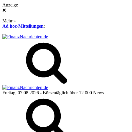
Anzeige
❌
Mehr »
Ad hoc-Mitteilungen
:
Freitag, 07.08.2026
- Börsentäglich über 12.000 News