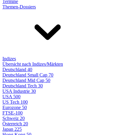
Termine
Themen-Dossiers
Indizes
Übersicht nach Indizes/Märkten
Deutschland 40
Deutschland Small Cap 70
Deutschland Mid Cap 50
Deutschland Tech 30
USA Industrie 30
USA 500
US Tech 100
Eurozone 50
FTSE-100
Schweiz 20
Österreich 20
Japan 225
Hong Kong 50