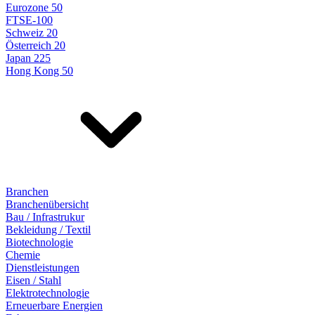
Eurozone 50
FTSE-100
Schweiz 20
Österreich 20
Japan 225
Hong Kong 50
Branchen
Branchenübersicht
Bau / Infrastrukur
Bekleidung / Textil
Biotechnologie
Chemie
Dienstleistungen
Eisen / Stahl
Elektrotechnologie
Erneuerbare Energien