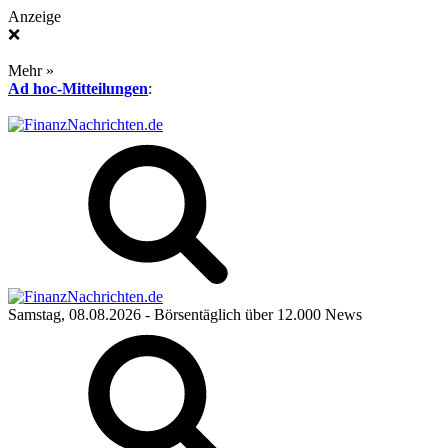
Anzeige
❌
Mehr »
Ad hoc-Mitteilungen
:
Samstag, 08.08.2026
- Börsentäglich über 12.000 News