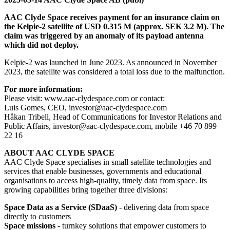
AAC Clyde Space receives payment for an insurance claim on
the Kelpie-2 satellite of USD 0.315 M (approx. SEK 3.2 M). The
claim was triggered by an anomaly of its payload antenna
which did not deploy.
Kelpie-2 was launched in June 2023. As announced in November
2023, the satellite was considered a total loss due to the malfunction.
For more information:
Please visit: www.aac-clydespace.com or contact:
Luis Gomes, CEO, investor@aac-clydespace.com
Håkan Tribell, Head of Communications for Investor Relations and
Public Affairs, investor@aac-clydespace.com, mobile +46 70 899
22 16
ABOUT AAC CLYDE SPACE
AAC Clyde Space specialises in small satellite technologies and
services that enable businesses, governments and educational
organisations to access high-quality, timely data from space. Its
growing capabilities bring together three divisions:
Space Data as a Service (SDaaS)
- delivering data from space
directly to customers
Space missions
- turnkey solutions that empower customers to