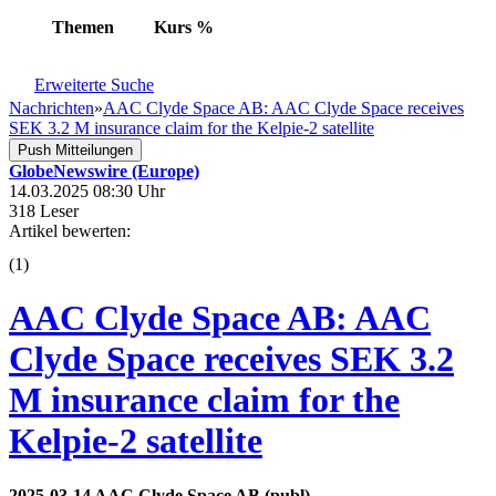
Themen
Kurs
%
Erweiterte Suche
Nachrichten
»
AAC Clyde Space AB: AAC Clyde Space receives
SEK 3.2 M insurance claim for the Kelpie-2 satellite
Push Mitteilungen
GlobeNewswire (Europe)
14.03.2025 08:30 Uhr
318 Leser
Artikel bewerten:
(
1
)
AAC Clyde Space AB: AAC
Clyde Space receives SEK 3.2
M insurance claim for the
Kelpie-2 satellite
2025-03-14 AAC Clyde Space AB (publ)