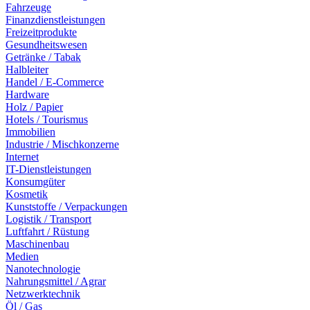
Fahrzeuge
Finanzdienstleistungen
Freizeitprodukte
Gesundheitswesen
Getränke / Tabak
Halbleiter
Handel / E-Commerce
Hardware
Holz / Papier
Hotels / Tourismus
Immobilien
Industrie / Mischkonzerne
Internet
IT-Dienstleistungen
Konsumgüter
Kosmetik
Kunststoffe / Verpackungen
Logistik / Transport
Luftfahrt / Rüstung
Maschinenbau
Medien
Nanotechnologie
Nahrungsmittel / Agrar
Netzwerktechnik
Öl / Gas