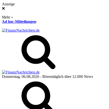
Anzeige
❌
Mehr »
Ad hoc-Mitteilungen
:
Donnerstag, 06.08.2026
- Börsentäglich über 12.000 News