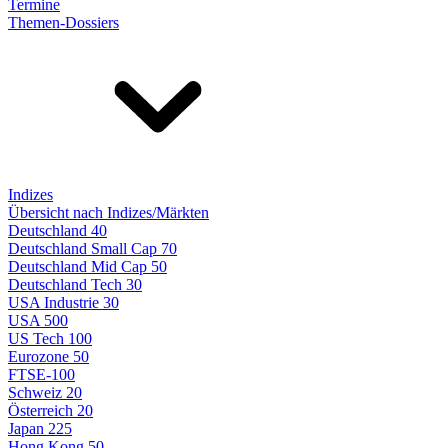
Termine
Themen-Dossiers
Indizes
Übersicht nach Indizes/Märkten
Deutschland 40
Deutschland Small Cap 70
Deutschland Mid Cap 50
Deutschland Tech 30
USA Industrie 30
USA 500
US Tech 100
Eurozone 50
FTSE-100
Schweiz 20
Österreich 20
Japan 225
Hong Kong 50