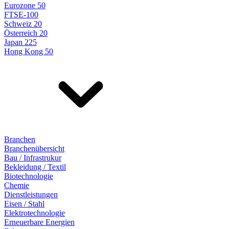
Eurozone 50
FTSE-100
Schweiz 20
Österreich 20
Japan 225
Hong Kong 50
Branchen
Branchenübersicht
Bau / Infrastrukur
Bekleidung / Textil
Biotechnologie
Chemie
Dienstleistungen
Eisen / Stahl
Elektrotechnologie
Erneuerbare Energien