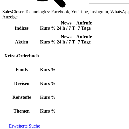
SalesCloser Technologies: Facebook, YouTube, Instagram, WhatsAp
Anzeige
News
Aufrufe
Indizes
Kurs
%
24 h / 7 T
7 Tage
News
Aufrufe
Aktien
Kurs
%
24 h / 7 T
7 Tage
Xetra-Orderbuch
Fonds
Kurs
%
Devisen
Kurs
%
Rohstoffe
Kurs
%
Themen
Kurs
%
Erweiterte Suche