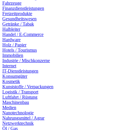
Fahrzeuge
Finanzdienstleistungen
Freizeitprodukte
Gesundheitswesen
Getränke / Tabak
Halbleiter
Handel / E-Commerce
Hardware
Holz / Papier
Hotels / Tourismus
Immobilien
Industrie / Mischkonzerne
Internet
IT-Dienstleistungen
Konsumgüter
Kosmetik
Kunststoffe / Verpackungen
Logistik / Transport
Luftfahrt / Rüstung
Maschinenbau
Medien
Nanotechnologie
Nahrungsmittel / Agrar
Netzwerktechnik
Öl / Gas