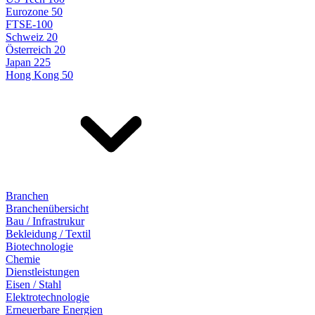
Eurozone 50
FTSE-100
Schweiz 20
Österreich 20
Japan 225
Hong Kong 50
Branchen
Branchenübersicht
Bau / Infrastrukur
Bekleidung / Textil
Biotechnologie
Chemie
Dienstleistungen
Eisen / Stahl
Elektrotechnologie
Erneuerbare Energien