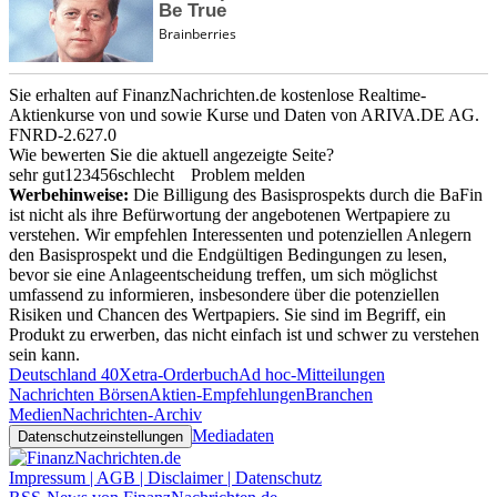
Sie erhalten auf FinanzNachrichten.de kostenlose Realtime-
Aktienkurse von
und
sowie Kurse und Daten von
ARIVA.DE AG
.
FNRD-2.627.0
Wie bewerten Sie die aktuell angezeigte Seite?
sehr gut
1
2
3
4
5
6
schlecht
Problem melden
Werbehinweise:
Die Billigung des Basisprospekts durch die BaFin
ist nicht als ihre Befürwortung der angebotenen Wertpapiere zu
verstehen. Wir empfehlen Interessenten und potenziellen Anlegern
den Basisprospekt und die Endgültigen Bedingungen zu lesen,
bevor sie eine Anlageentscheidung treffen, um sich möglichst
umfassend zu informieren, insbesondere über die potenziellen
Risiken und Chancen des Wertpapiers. Sie sind im Begriff, ein
Produkt zu erwerben, das nicht einfach ist und schwer zu verstehen
sein kann.
Deutschland 40
Xetra-Orderbuch
Ad hoc-Mitteilungen
Nachrichten Börsen
Aktien-Empfehlungen
Branchen
Medien
Nachrichten-Archiv
Mediadaten
Datenschutzeinstellungen
Impressum | AGB | Disclaimer | Datenschutz