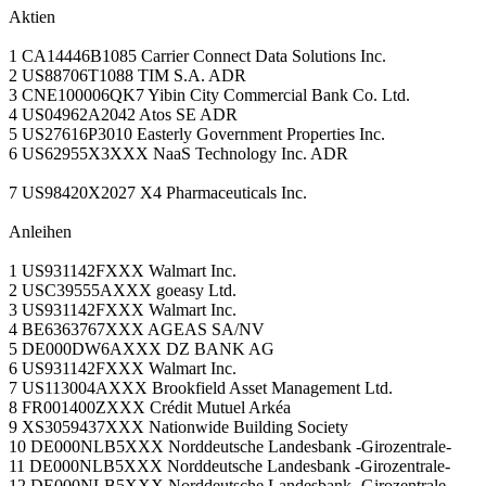
Aktien
1 CA14446B1085 Carrier Connect Data Solutions Inc.
2 US88706T1088 TIM S.A. ADR
3 CNE100006QK7 Yibin City Commercial Bank Co. Ltd.
4 US04962A2042 Atos SE ADR
5 US27616P3010 Easterly Government Properties Inc.
6 US62955X3XXX NaaS Technology Inc. ADR
7 US98420X2027 X4 Pharmaceuticals Inc.
Anleihen
1 US931142FXXX Walmart Inc.
2 USC39555AXXX goeasy Ltd.
3 US931142FXXX Walmart Inc.
4 BE6363767XXX AGEAS SA/NV
5 DE000DW6AXXX DZ BANK AG
6 US931142FXXX Walmart Inc.
7 US113004AXXX Brookfield Asset Management Ltd.
8 FR001400ZXXX Crédit Mutuel Arkéa
9 XS3059437XXX Nationwide Building Society
10 DE000NLB5XXX Norddeutsche Landesbank -Girozentrale-
11 DE000NLB5XXX Norddeutsche Landesbank -Girozentrale-
12 DE000NLB5XXX Norddeutsche Landesbank -Girozentrale-