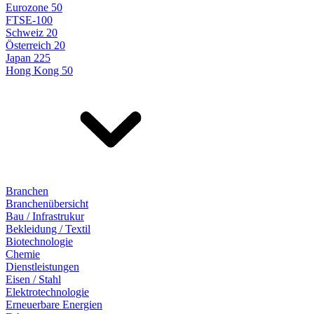
Eurozone 50
FTSE-100
Schweiz 20
Österreich 20
Japan 225
Hong Kong 50
Branchen
Branchenübersicht
Bau / Infrastrukur
Bekleidung / Textil
Biotechnologie
Chemie
Dienstleistungen
Eisen / Stahl
Elektrotechnologie
Erneuerbare Energien