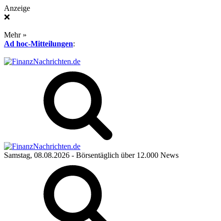
Anzeige
❌
Mehr »
Ad hoc-Mitteilungen
:
Samstag, 08.08.2026
- Börsentäglich über 12.000 News