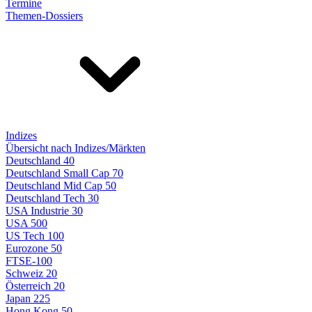
Termine
Themen-Dossiers
Indizes
Übersicht nach Indizes/Märkten
Deutschland 40
Deutschland Small Cap 70
Deutschland Mid Cap 50
Deutschland Tech 30
USA Industrie 30
USA 500
US Tech 100
Eurozone 50
FTSE-100
Schweiz 20
Österreich 20
Japan 225
Hong Kong 50