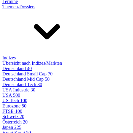
Termine
Themen-Dossiers
Indizes
Übersicht nach Indizes/Märkten
Deutschland 40
Deutschland Small Cap 70
Deutschland Mid Cap 50
Deutschland Tech 30
USA Industrie 30
USA 500
US Tech 100
Eurozone 50
FTSE-100
Schweiz 20
Österreich 20
Japan 225
Hong Kong 50