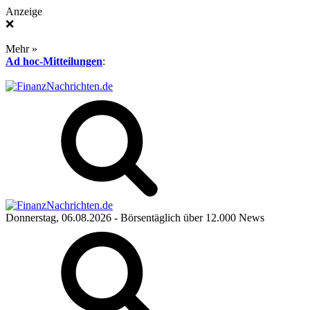
Anzeige
❌
Mehr »
Ad hoc-Mitteilungen
:
Donnerstag, 06.08.2026
- Börsentäglich über 12.000 News