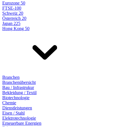
Eurozone 50
FTSE-100
Schweiz 20
Österreich 20
Japan 225
Hong Kong 50
Branchen
Branchenübersicht
Bau / Infrastrukur
Bekleidung / Textil
Biotechnologie
Chemie
Dienstleistungen
Eisen / Stahl
Elektrotechnologie
Erneuerbare Energien