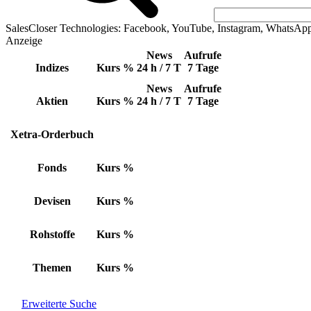
SalesCloser Technologies: Facebook, YouTube, Instagram, WhatsAp
Anzeige
News
Aufrufe
Indizes
Kurs
%
24 h / 7 T
7 Tage
News
Aufrufe
Aktien
Kurs
%
24 h / 7 T
7 Tage
Xetra-Orderbuch
Fonds
Kurs
%
Devisen
Kurs
%
Rohstoffe
Kurs
%
Themen
Kurs
%
Erweiterte Suche