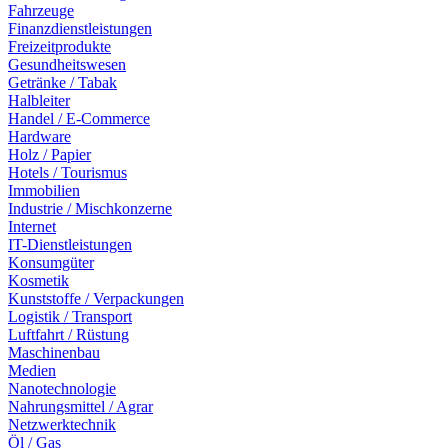
Fahrzeuge
Finanzdienstleistungen
Freizeitprodukte
Gesundheitswesen
Getränke / Tabak
Halbleiter
Handel / E-Commerce
Hardware
Holz / Papier
Hotels / Tourismus
Immobilien
Industrie / Mischkonzerne
Internet
IT-Dienstleistungen
Konsumgüter
Kosmetik
Kunststoffe / Verpackungen
Logistik / Transport
Luftfahrt / Rüstung
Maschinenbau
Medien
Nanotechnologie
Nahrungsmittel / Agrar
Netzwerktechnik
Öl / Gas