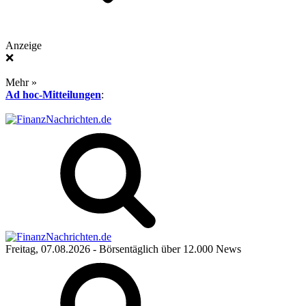
Anzeige
❌
Mehr »
Ad hoc-Mitteilungen
:
Freitag, 07.08.2026
- Börsentäglich über 12.000 News