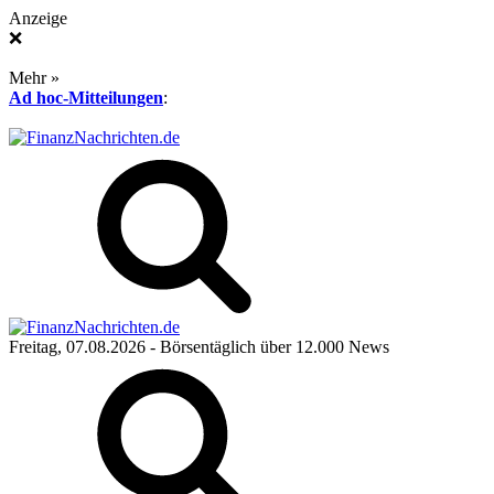
Anzeige
❌
Mehr »
Ad hoc-Mitteilungen
:
Freitag, 07.08.2026
- Börsentäglich über 12.000 News