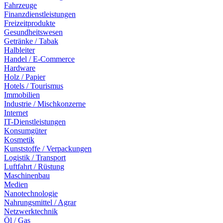
Fahrzeuge
Finanzdienstleistungen
Freizeitprodukte
Gesundheitswesen
Getränke / Tabak
Halbleiter
Handel / E-Commerce
Hardware
Holz / Papier
Hotels / Tourismus
Immobilien
Industrie / Mischkonzerne
Internet
IT-Dienstleistungen
Konsumgüter
Kosmetik
Kunststoffe / Verpackungen
Logistik / Transport
Luftfahrt / Rüstung
Maschinenbau
Medien
Nanotechnologie
Nahrungsmittel / Agrar
Netzwerktechnik
Öl / Gas