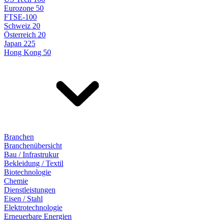
Eurozone 50
FTSE-100
Schweiz 20
Österreich 20
Japan 225
Hong Kong 50
Branchen
Branchenübersicht
Bau / Infrastrukur
Bekleidung / Textil
Biotechnologie
Chemie
Dienstleistungen
Eisen / Stahl
Elektrotechnologie
Erneuerbare Energien