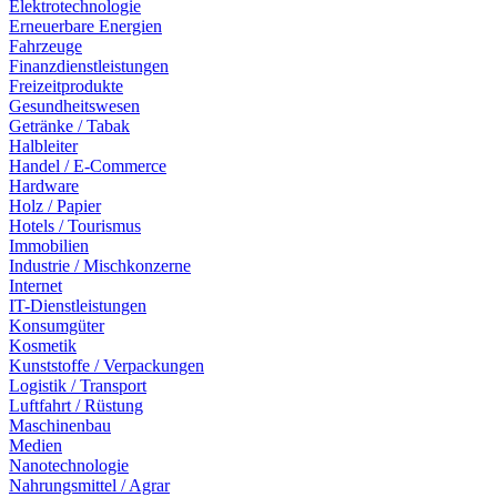
Elektrotechnologie
Erneuerbare Energien
Fahrzeuge
Finanzdienstleistungen
Freizeitprodukte
Gesundheitswesen
Getränke / Tabak
Halbleiter
Handel / E-Commerce
Hardware
Holz / Papier
Hotels / Tourismus
Immobilien
Industrie / Mischkonzerne
Internet
IT-Dienstleistungen
Konsumgüter
Kosmetik
Kunststoffe / Verpackungen
Logistik / Transport
Luftfahrt / Rüstung
Maschinenbau
Medien
Nanotechnologie
Nahrungsmittel / Agrar