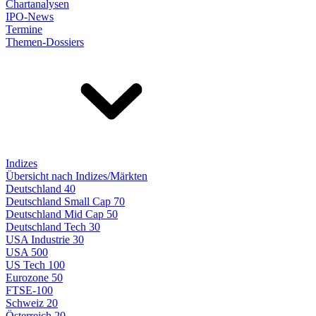
Chartanalysen
IPO-News
Termine
Themen-Dossiers
Indizes
Übersicht nach Indizes/Märkten
Deutschland 40
Deutschland Small Cap 70
Deutschland Mid Cap 50
Deutschland Tech 30
USA Industrie 30
USA 500
US Tech 100
Eurozone 50
FTSE-100
Schweiz 20
Österreich 20