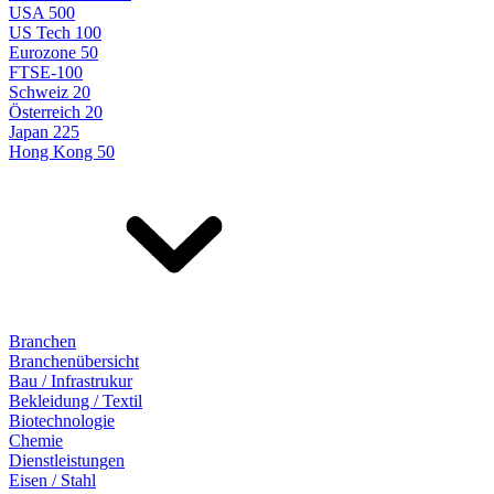
USA 500
US Tech 100
Eurozone 50
FTSE-100
Schweiz 20
Österreich 20
Japan 225
Hong Kong 50
Branchen
Branchenübersicht
Bau / Infrastrukur
Bekleidung / Textil
Biotechnologie
Chemie
Dienstleistungen
Eisen / Stahl