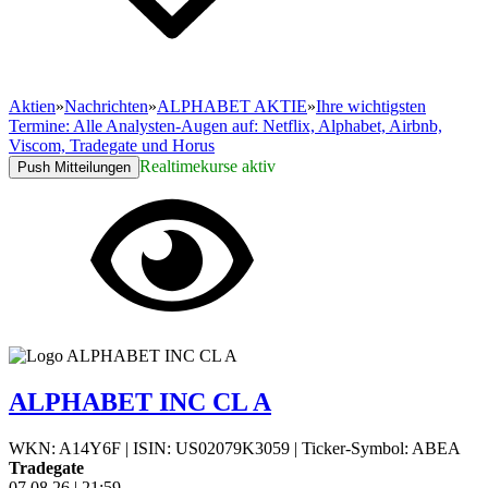
Aktien
»
Nachrichten
»
ALPHABET AKTIE
»
Ihre wichtigsten
Termine: Alle Analysten-Augen auf: Netflix, Alphabet, Airbnb,
Viscom, Tradegate und Horus
Realtimekurse aktiv
Push Mitteilungen
ALPHABET INC CL A
WKN: A14Y6F
|
ISIN: US02079K3059
|
Ticker-Symbol: ABEA
Tradegate
07.08.26
|
21:59