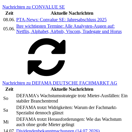
Nachrichten zu CONVALUE SE
Zeit
Aktuelle Nachrichten
08.06.
PTA-News: Convalue SE: Jahresabschluss 2025
Ihre wichtigsten Termine: Alle Analysten-Augen auf:
05.06.
Netflix, Alphabet, Airbnb, Viscom, Tradegate und Horus
Nachrichten zu DEFAMA DEUTSCHE FACHMARKT AG
Zeit
Aktuelle Nachrichten
DEFAMA's Wachstumsstrategie trotz Mieter-Ausfällen: Ein
So
stabiler Branchentrend
DEFAMA trotzt Widrigkeiten: Warum der Fachmarkt-
Sa
Spezialist dennoch glänzt
DEFAMA trotzt Herausforderungen: Wie das Wachstum
Mi
auch ohne große Mieter gelingt
14.07.
Dividendenbekanntmachungen (14.07.2026)