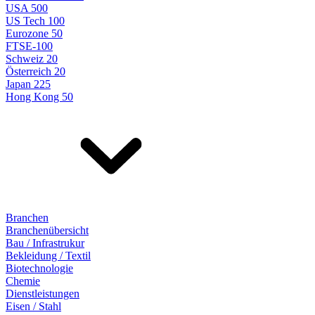
USA 500
US Tech 100
Eurozone 50
FTSE-100
Schweiz 20
Österreich 20
Japan 225
Hong Kong 50
Branchen
Branchenübersicht
Bau / Infrastrukur
Bekleidung / Textil
Biotechnologie
Chemie
Dienstleistungen
Eisen / Stahl