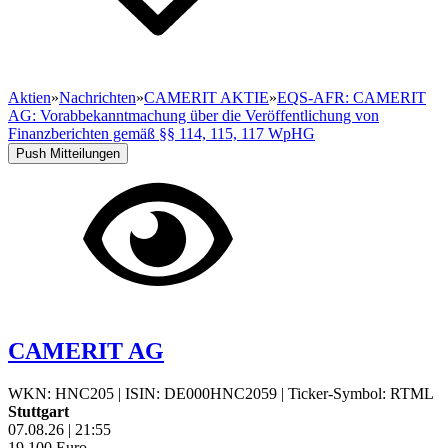
Aktien
»
Nachrichten
»
CAMERIT AKTIE
»
EQS-AFR: CAMERIT
AG: Vorabbekanntmachung über die Veröffentlichung von
Finanzberichten gemäß §§ 114, 115, 117 WpHG
Push Mitteilungen
CAMERIT AG
WKN: HNC205
|
ISIN: DE000HNC2059
|
Ticker-Symbol: RTML
Stuttgart
07.08.26
|
21:55
19,100
Euro