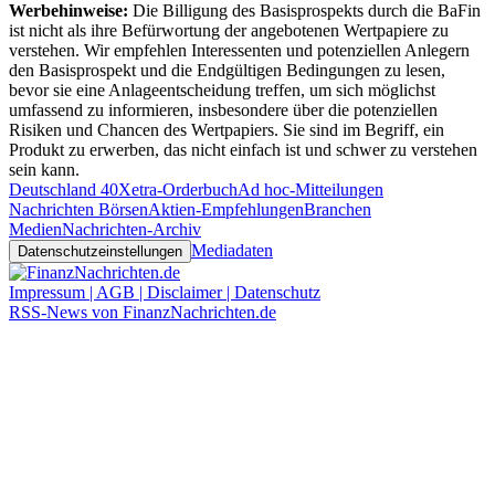
Werbehinweise:
Die Billigung des Basisprospekts durch die BaFin
ist nicht als ihre Befürwortung der angebotenen Wertpapiere zu
verstehen. Wir empfehlen Interessenten und potenziellen Anlegern
den Basisprospekt und die Endgültigen Bedingungen zu lesen,
bevor sie eine Anlageentscheidung treffen, um sich möglichst
umfassend zu informieren, insbesondere über die potenziellen
Risiken und Chancen des Wertpapiers. Sie sind im Begriff, ein
Produkt zu erwerben, das nicht einfach ist und schwer zu verstehen
sein kann.
Deutschland 40
Xetra-Orderbuch
Ad hoc-Mitteilungen
Nachrichten Börsen
Aktien-Empfehlungen
Branchen
Medien
Nachrichten-Archiv
Mediadaten
Datenschutzeinstellungen
Impressum | AGB | Disclaimer | Datenschutz
RSS-News von FinanzNachrichten.de