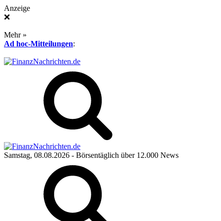
Anzeige
❌
Mehr »
Ad hoc-Mitteilungen
:
Samstag, 08.08.2026
- Börsentäglich über 12.000 News