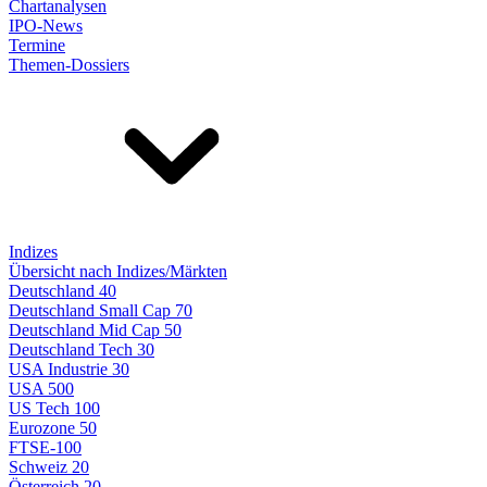
Chartanalysen
IPO-News
Termine
Themen-Dossiers
Indizes
Übersicht nach Indizes/Märkten
Deutschland 40
Deutschland Small Cap 70
Deutschland Mid Cap 50
Deutschland Tech 30
USA Industrie 30
USA 500
US Tech 100
Eurozone 50
FTSE-100
Schweiz 20
Österreich 20