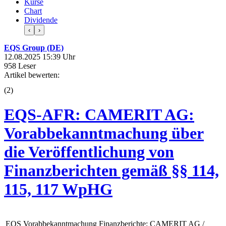
Kurse
Chart
Dividende
‹
›
EQS Group (DE)
12.08.2025 15:39 Uhr
958 Leser
Artikel bewerten:
(
2
)
EQS-AFR: CAMERIT AG:
Vorabbekanntmachung über
die Veröffentlichung von
Finanzberichten gemäß §§ 114,
115, 117 WpHG
EQS Vorabbekanntmachung Finanzberichte: CAMERIT AG /