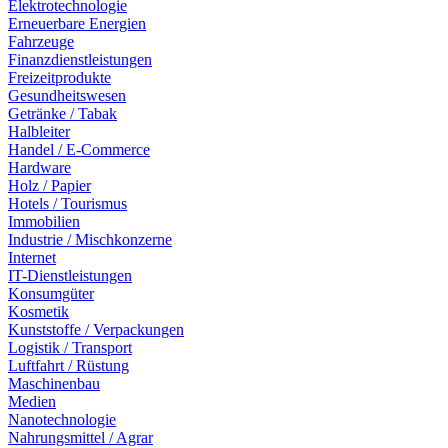
Elektrotechnologie
Erneuerbare Energien
Fahrzeuge
Finanzdienstleistungen
Freizeitprodukte
Gesundheitswesen
Getränke / Tabak
Halbleiter
Handel / E-Commerce
Hardware
Holz / Papier
Hotels / Tourismus
Immobilien
Industrie / Mischkonzerne
Internet
IT-Dienstleistungen
Konsumgüter
Kosmetik
Kunststoffe / Verpackungen
Logistik / Transport
Luftfahrt / Rüstung
Maschinenbau
Medien
Nanotechnologie
Nahrungsmittel / Agrar