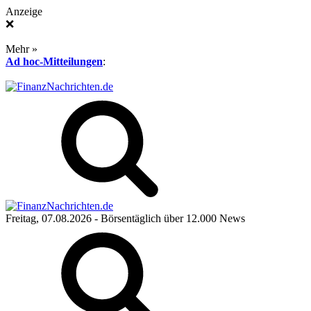
Anzeige
❌
Mehr »
Ad hoc-Mitteilungen
:
Freitag, 07.08.2026
- Börsentäglich über 12.000 News