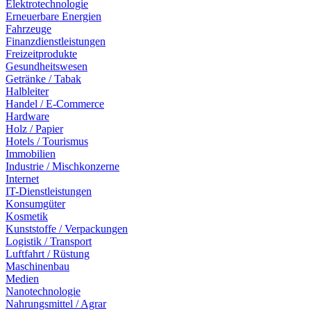
Elektrotechnologie
Erneuerbare Energien
Fahrzeuge
Finanzdienstleistungen
Freizeitprodukte
Gesundheitswesen
Getränke / Tabak
Halbleiter
Handel / E-Commerce
Hardware
Holz / Papier
Hotels / Tourismus
Immobilien
Industrie / Mischkonzerne
Internet
IT-Dienstleistungen
Konsumgüter
Kosmetik
Kunststoffe / Verpackungen
Logistik / Transport
Luftfahrt / Rüstung
Maschinenbau
Medien
Nanotechnologie
Nahrungsmittel / Agrar