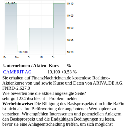
Unternehmen / Aktien
Kurs
%
CAMERIT AG
19,100
+0,53 %
Sie erhalten auf FinanzNachrichten.de kostenlose Realtime-
Aktienkurse von
und
sowie Kurse und Daten von
ARIVA.DE AG
.
FNRD-2.627.0
Wie bewerten Sie die aktuell angezeigte Seite?
sehr gut
1
2
3
4
5
6
schlecht
Problem melden
Werbehinweise:
Die Billigung des Basisprospekts durch die BaFin
ist nicht als ihre Befürwortung der angebotenen Wertpapiere zu
verstehen. Wir empfehlen Interessenten und potenziellen Anlegern
den Basisprospekt und die Endgültigen Bedingungen zu lesen,
bevor sie eine Anlageentscheidung treffen, um sich möglichst