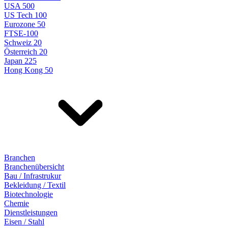
USA 500
US Tech 100
Eurozone 50
FTSE-100
Schweiz 20
Österreich 20
Japan 225
Hong Kong 50
Branchen
Branchenübersicht
Bau / Infrastrukur
Bekleidung / Textil
Biotechnologie
Chemie
Dienstleistungen
Eisen / Stahl