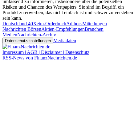
umfassend zu informieren, insbesondere über die potenziellen
Risiken und Chancen des Wertpapiers. Sie sind im Begriff, ein
Produkt zu erwerben, das nicht einfach ist und schwer zu verstehen
sein kann.
Deutschland 40
Xetra-Orderbuch
Ad hoc-Mitteilungen
Nachrichten Börsen
Aktien-Empfehlungen
Branchen
Medien
Nachrichten-Archiv
Mediadaten
Datenschutzeinstellungen
Impressum | AGB | Disclaimer | Datenschutz
RSS-News von FinanzNachrichten.de