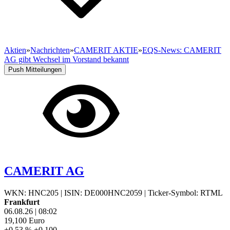
Aktien
»
Nachrichten
»
CAMERIT AKTIE
»
EQS-News: CAMERIT
AG gibt Wechsel im Vorstand bekannt
Push Mitteilungen
CAMERIT AG
WKN: HNC205
|
ISIN: DE000HNC2059
|
Ticker-Symbol: RTML
Frankfurt
06.08.26
|
08:02
19,100
Euro
+0,53 %
+0,100