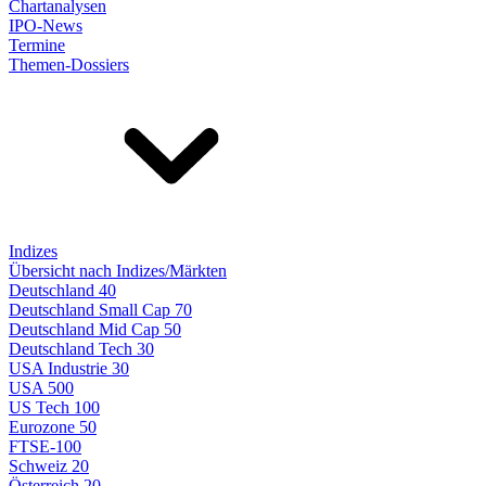
Chartanalysen
IPO-News
Termine
Themen-Dossiers
Indizes
Übersicht nach Indizes/Märkten
Deutschland 40
Deutschland Small Cap 70
Deutschland Mid Cap 50
Deutschland Tech 30
USA Industrie 30
USA 500
US Tech 100
Eurozone 50
FTSE-100
Schweiz 20
Österreich 20