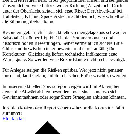
Die Börsen laufen heiß. Trotz geopolitischer Krisen und steigender
Zinsen klettern viele Indizes weiter Richtung Allzeithoch. Doch
unter der Oberfläche zeigen sich erste Risse: Der Abverkauf bei
Halbleiter-, KI- und Space-Aktien macht deutlich, wie schnell sich
die Stimmung drehen kann.
Besonders gefährlich ist die aktuelle Gemengelage aus schwacher
Saisonalität, dünner Liquidität in den Sommermonaten und
historisch hohen Bewertungen. Selbst vermeintlich sichere Blue
Chips sind inzwischen teuer bewertet und damit anfällig für
Korrekturen. Gleichzeitig liefern technische Indikatoren erste
Warnsignale. So werden viele Rekordstände nicht mehr bestätigt.
Für Anleger steigen die Risiken spürbar. Wer jetzt nicht genauer
hinschaut, läuft Gefahr, auf dem falschen Fuß erwischt zu werden.
In unserem aktuellen Spezialreport zeigen wir fünf Aktien, bei
denen die Abwärtsrisiken besonders hoch sind – und wo sich
Gewinnmitnahmen oder sogar Short-Strategien anbieten könnten.
Jetzt den kostenlosen Report sichern – bevor die Korrektur Fahrt
aufnimmt!
Hier klicken