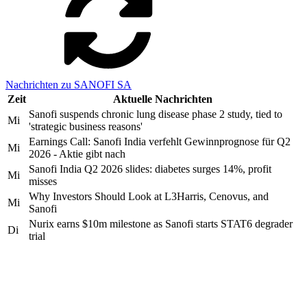
Nachrichten zu SANOFI SA
Zeit
Aktuelle Nachrichten
Sanofi suspends chronic lung disease phase 2 study, tied to
Mi
'strategic business reasons'
Earnings Call: Sanofi India verfehlt Gewinnprognose für Q2
Mi
2026 - Aktie gibt nach
Sanofi India Q2 2026 slides: diabetes surges 14%, profit
Mi
misses
Why Investors Should Look at L3Harris, Cenovus, and
Mi
Sanofi
Nurix earns $10m milestone as Sanofi starts STAT6 degrader
Di
trial