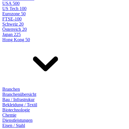
USA 500
US Tech 100
Eurozone 50
FTSE-100
Schweiz 20
Österreich 20
Japan 225
Hong Kong 50
Branchen
Branchenübersicht
Bau / Infrastrukur
Bekleidung / Textil
Biotechnologie
Chemie
Dienstleistungen
Eisen / Stahl