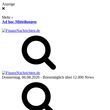
Anzeige
❌
Mehr »
Ad hoc-Mitteilungen
:
Donnerstag, 06.08.2026
- Börsentäglich über 12.000 News