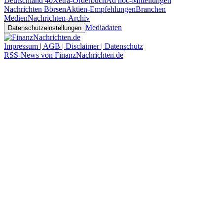
Deutschland 40
Xetra-Orderbuch
Ad hoc-Mitteilungen
Nachrichten Börsen
Aktien-Empfehlungen
Branchen
Medien
Nachrichten-Archiv
Mediadaten
Datenschutzeinstellungen
Impressum | AGB | Disclaimer | Datenschutz
RSS-News von FinanzNachrichten.de