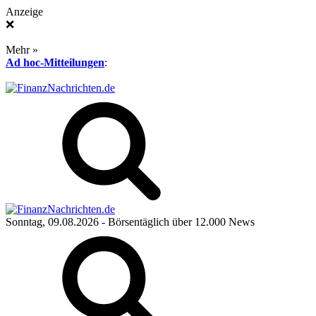
Anzeige
❌
Mehr »
Ad hoc-Mitteilungen
:
Sonntag, 09.08.2026
- Börsentäglich über 12.000 News