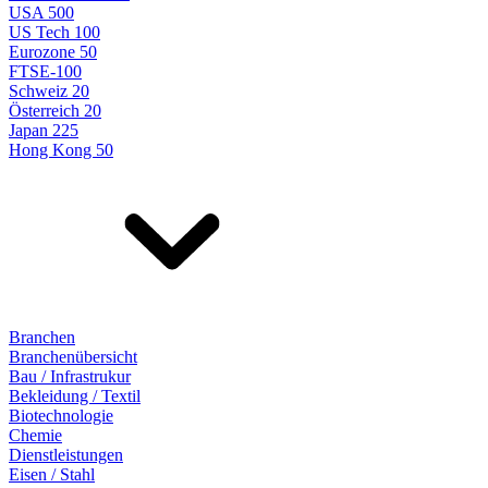
USA 500
US Tech 100
Eurozone 50
FTSE-100
Schweiz 20
Österreich 20
Japan 225
Hong Kong 50
Branchen
Branchenübersicht
Bau / Infrastrukur
Bekleidung / Textil
Biotechnologie
Chemie
Dienstleistungen
Eisen / Stahl