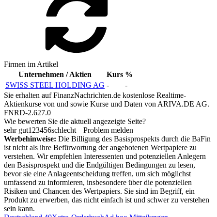
Firmen im Artikel
Unternehmen / Aktien
Kurs
%
SWISS STEEL HOLDING AG
-
-
Sie erhalten auf FinanzNachrichten.de kostenlose Realtime-
Aktienkurse von
und
sowie Kurse und Daten von
ARIVA.DE AG
.
FNRD-2.627.0
Wie bewerten Sie die aktuell angezeigte Seite?
sehr gut
1
2
3
4
5
6
schlecht
Problem melden
Werbehinweise:
Die Billigung des Basisprospekts durch die BaFin
ist nicht als ihre Befürwortung der angebotenen Wertpapiere zu
verstehen. Wir empfehlen Interessenten und potenziellen Anlegern
den Basisprospekt und die Endgültigen Bedingungen zu lesen,
bevor sie eine Anlageentscheidung treffen, um sich möglichst
umfassend zu informieren, insbesondere über die potenziellen
Risiken und Chancen des Wertpapiers. Sie sind im Begriff, ein
Produkt zu erwerben, das nicht einfach ist und schwer zu verstehen
sein kann.