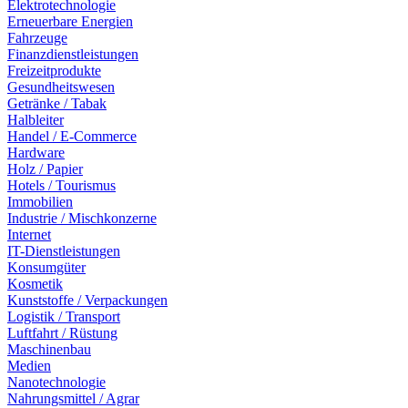
Elektrotechnologie
Erneuerbare Energien
Fahrzeuge
Finanzdienstleistungen
Freizeitprodukte
Gesundheitswesen
Getränke / Tabak
Halbleiter
Handel / E-Commerce
Hardware
Holz / Papier
Hotels / Tourismus
Immobilien
Industrie / Mischkonzerne
Internet
IT-Dienstleistungen
Konsumgüter
Kosmetik
Kunststoffe / Verpackungen
Logistik / Transport
Luftfahrt / Rüstung
Maschinenbau
Medien
Nanotechnologie
Nahrungsmittel / Agrar