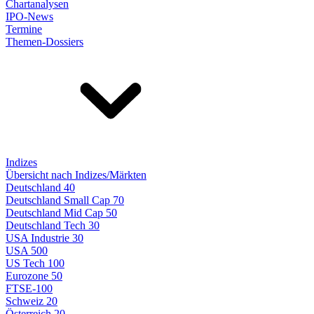
Chartanalysen
IPO-News
Termine
Themen-Dossiers
Indizes
Übersicht nach Indizes/Märkten
Deutschland 40
Deutschland Small Cap 70
Deutschland Mid Cap 50
Deutschland Tech 30
USA Industrie 30
USA 500
US Tech 100
Eurozone 50
FTSE-100
Schweiz 20
Österreich 20