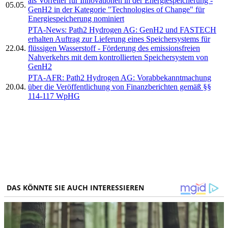
als Vorreiter für Innovationen in der Energiespeicherung -
05.05.
GenH2 in der Kategorie "Technologies of Change" für
Energiespeicherung nominiert
PTA-News: Path2 Hydrogen AG: GenH2 und FASTECH
erhalten Auftrag zur Lieferung eines Speichersystems für
22.04.
flüssigen Wasserstoff - Förderung des emissionsfreien
Nahverkehrs mit dem kontrollierten Speichersystem von
GenH2
PTA-AFR: Path2 Hydrogen AG: Vorabbekanntmachung
20.04.
über die Veröffentlichung von Finanzberichten gemäß §§
114-117 WpHG