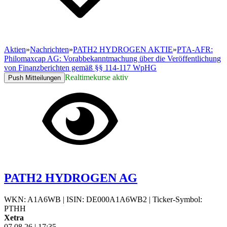
Aktien
»
Nachrichten
»
PATH2 HYDROGEN AKTIE
»
PTA-AFR:
Philomaxcap AG: Vorabbekanntmachung über die Veröffentlichung
von Finanzberichten gemäß §§ 114-117 WpHG
Realtimekurse aktiv
Push Mitteilungen
PATH2 HYDROGEN AG
WKN: A1A6WB
|
ISIN: DE000A1A6WB2
|
Ticker-Symbol:
PTHH
Xetra
07.08.26
|
17:35