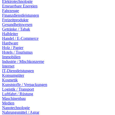
Elektrotechnologie
Erneuerbare Energien
Fahrzeuge
Finanzdienstleistungen
Freizeitprodukte
Gesundheitswesen
Getränke / Tabak
Halbleiter
Handel / E-Commerce
Hardware
Holz / Papier
Hotels / Tourismus
Immobilien
Industrie / Mischkonzerne
Internet
IT-Dienstleistungen
Konsumgüter
Kosmetik
Kunststoffe / Verpackungen
Logistik / Transport
Luftfahrt / Rüstung
Maschinenbau
Medien
Nanotechnologie
Nahrungsmittel / Agrar