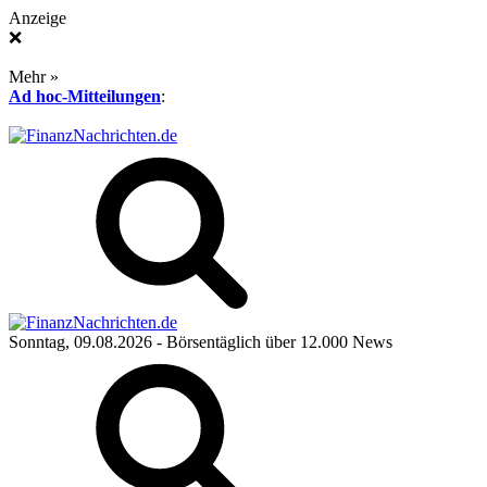
Anzeige
❌
Mehr »
Ad hoc-Mitteilungen
:
Sonntag, 09.08.2026
- Börsentäglich über 12.000 News