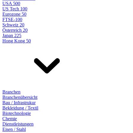
USA 500
US Tech 100
Eurozone 50
FTSE-100
Schweiz 20
Österreich 20
Japan 225
Hong Kong 50
Branchen
Branchenübersicht
Bau / Infrastrukur
Bekleidung / Textil
Biotechnologie
Chemie
Dienstleistungen
Eisen / Stahl