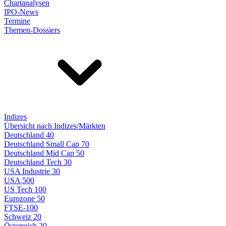
Chartanalysen
IPO-News
Termine
Themen-Dossiers
Indizes
Übersicht nach Indizes/Märkten
Deutschland 40
Deutschland Small Cap 70
Deutschland Mid Cap 50
Deutschland Tech 30
USA Industrie 30
USA 500
US Tech 100
Eurozone 50
FTSE-100
Schweiz 20
Österreich 20