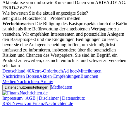
Aktienkurse von
und
sowie Kurse und Daten von
ARIVA.DE AG
.
FNRD-2.627.0
Wie bewerten Sie die aktuell angezeigte Seite?
sehr gut
1
2
3
4
5
6
schlecht
Problem melden
Werbehinweise:
Die Billigung des Basisprospekts durch die BaFin
ist nicht als ihre Befürwortung der angebotenen Wertpapiere zu
verstehen. Wir empfehlen Interessenten und potenziellen Anlegern
den Basisprospekt und die Endgültigen Bedingungen zu lesen,
bevor sie eine Anlageentscheidung treffen, um sich möglichst
umfassend zu informieren, insbesondere über die potenziellen
Risiken und Chancen des Wertpapiers. Sie sind im Begriff, ein
Produkt zu erwerben, das nicht einfach ist und schwer zu verstehen
sein kann.
Deutschland 40
Xetra-Orderbuch
Ad hoc-Mitteilungen
Nachrichten Börsen
Aktien-Empfehlungen
Branchen
Medien
Nachrichten-Archiv
Mediadaten
Datenschutzeinstellungen
Impressum | AGB | Disclaimer | Datenschutz
RSS-News von FinanzNachrichten.de