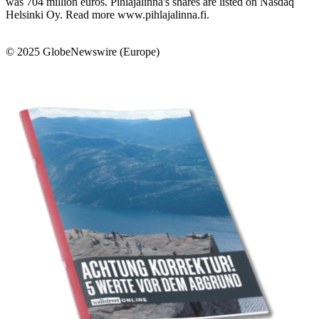
was 704 million euros. Pihlajalinna's shares are listed on Nasdaq
Helsinki Oy. Read more www.pihlajalinna.fi.
© 2025 GlobeNewswire (Europe)