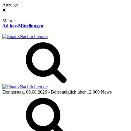
Anzeige
❌
Mehr »
Ad hoc-Mitteilungen
:
Donnerstag, 06.08.2026
- Börsentäglich über 12.000 News