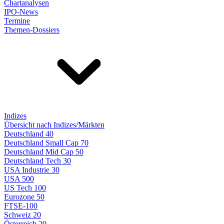
Chartanalysen
IPO-News
Termine
Themen-Dossiers
Indizes
Übersicht nach Indizes/Märkten
Deutschland 40
Deutschland Small Cap 70
Deutschland Mid Cap 50
Deutschland Tech 30
USA Industrie 30
USA 500
US Tech 100
Eurozone 50
FTSE-100
Schweiz 20
Österreich 20