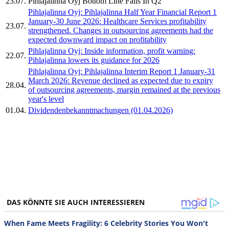
23.07.
Pihlajalinna Oyj Bottom Line Falls In Q2
Pihlajalinna Oyj: Pihlajalinna Half Year Financial Report 1
January-30 June 2026: Healthcare Services profitability
23.07.
strengthened. Changes in outsourcing agreements had the
expected downward impact on profitability
Pihlajalinna Oyj: Inside information, profit warning:
22.07.
Pihlajalinna lowers its guidance for 2026
Pihlajalinna Oyj: Pihlajalinna Interim Report 1 January-31
March 2026: Revenue declined as expected due to expiry
28.04.
of outsourcing agreements, margin remained at the previous
year's level
01.04.
Dividendenbekanntmachungen (01.04.2026)