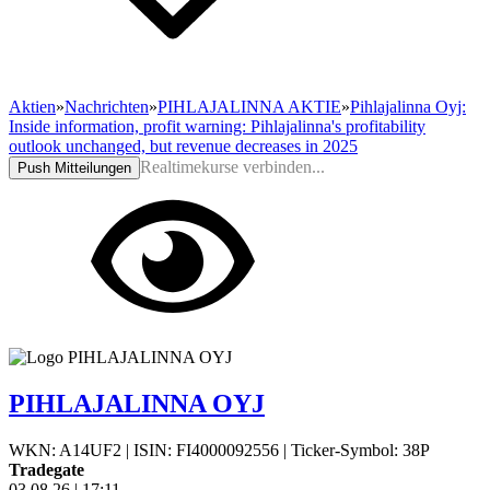
Aktien
»
Nachrichten
»
PIHLAJALINNA AKTIE
»
Pihlajalinna Oyj:
Inside information, profit warning: Pihlajalinna's profitability
outlook unchanged, but revenue decreases in 2025
Realtimekurse verbinden...
Push Mitteilungen
PIHLAJALINNA OYJ
WKN: A14UF2
|
ISIN: FI4000092556
|
Ticker-Symbol: 38P
Tradegate
03.08.26
|
17:11