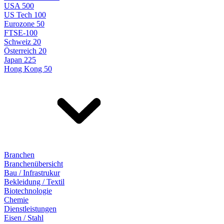
USA 500
US Tech 100
Eurozone 50
FTSE-100
Schweiz 20
Österreich 20
Japan 225
Hong Kong 50
Branchen
Branchenübersicht
Bau / Infrastrukur
Bekleidung / Textil
Biotechnologie
Chemie
Dienstleistungen
Eisen / Stahl