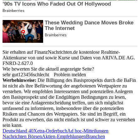
Sie erhalten auf FinanzNachrichten.de kostenlose Realtime-
Aktienkurse von
und
sowie Kurse und Daten von
ARIVA.DE AG
.
FNRD-2.627.0
Wie bewerten Sie die aktuell angezeigte Seite?
sehr gut
1
2
3
4
5
6
schlecht
Problem melden
Werbehinweise:
Die Billigung des Basisprospekts durch die BaFin
ist nicht als ihre Befürwortung der angebotenen Wertpapiere zu
verstehen. Wir empfehlen Interessenten und potenziellen Anlegern
den Basisprospekt und die Endgültigen Bedingungen zu lesen,
bevor sie eine Anlageentscheidung treffen, um sich möglichst
umfassend zu informieren, insbesondere über die potenziellen
Risiken und Chancen des Wertpapiers. Sie sind im Begriff, ein
Produkt zu erwerben, das nicht einfach ist und schwer zu verstehen
sein kann.
Deutschland 40
Xetra-Orderbuch
Ad hoc-Mitteilungen
Nachrichten Börsen
Aktien-Empfehlungen
Branchen