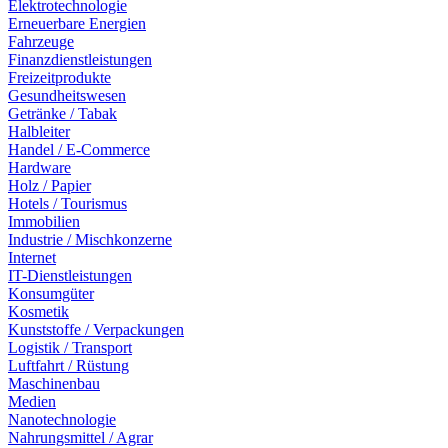
Elektrotechnologie
Erneuerbare Energien
Fahrzeuge
Finanzdienstleistungen
Freizeitprodukte
Gesundheitswesen
Getränke / Tabak
Halbleiter
Handel / E-Commerce
Hardware
Holz / Papier
Hotels / Tourismus
Immobilien
Industrie / Mischkonzerne
Internet
IT-Dienstleistungen
Konsumgüter
Kosmetik
Kunststoffe / Verpackungen
Logistik / Transport
Luftfahrt / Rüstung
Maschinenbau
Medien
Nanotechnologie
Nahrungsmittel / Agrar