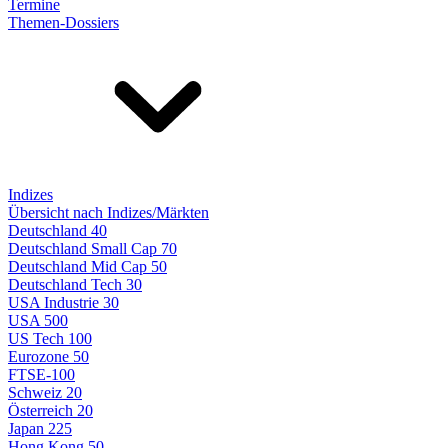
Termine
Themen-Dossiers
Indizes
Übersicht nach Indizes/Märkten
Deutschland 40
Deutschland Small Cap 70
Deutschland Mid Cap 50
Deutschland Tech 30
USA Industrie 30
USA 500
US Tech 100
Eurozone 50
FTSE-100
Schweiz 20
Österreich 20
Japan 225
Hong Kong 50