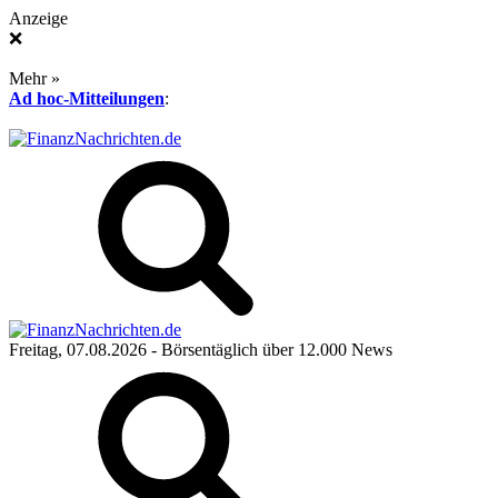
Anzeige
❌
Mehr »
Ad hoc-Mitteilungen
:
Freitag, 07.08.2026
- Börsentäglich über 12.000 News