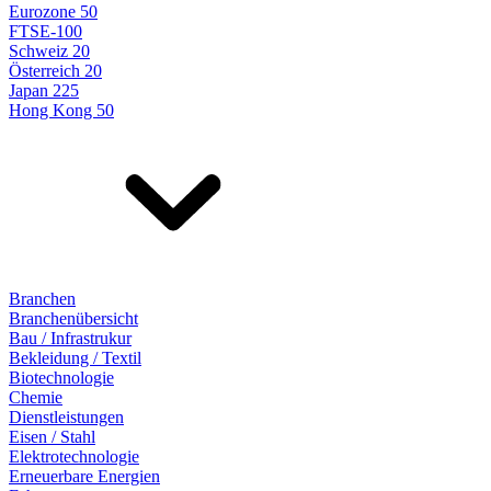
Eurozone 50
FTSE-100
Schweiz 20
Österreich 20
Japan 225
Hong Kong 50
Branchen
Branchenübersicht
Bau / Infrastrukur
Bekleidung / Textil
Biotechnologie
Chemie
Dienstleistungen
Eisen / Stahl
Elektrotechnologie
Erneuerbare Energien