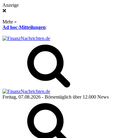
Anzeige
❌
Mehr »
Ad hoc-Mitteilungen
:
Freitag, 07.08.2026
- Börsentäglich über 12.000 News