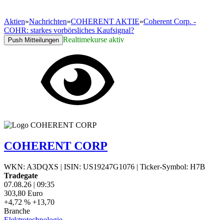
Aktien
»
Nachrichten
»
COHERENT AKTIE
»
Coherent Corp. -
COHR: starkes vorbörsliches Kaufsignal?
Realtimekurse aktiv
Push Mitteilungen
COHERENT CORP
WKN: A3DQXS
|
ISIN: US19247G1076
|
Ticker-Symbol: H7B
Tradegate
07.08.26
|
09:35
303,80
Euro
+4,72 %
+13,70
Branche
Elektrotechnologie