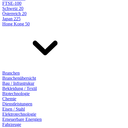
FTSE-100
Schweiz 20
Österreich 20
Japan 225
Hong Kong 50
Branchen
Branchenübersicht
Bau / Infrastrukur
Bekleidung / Textil
Biotechnologie
Chemie
Dienstleistungen
Eisen / Stahl
Elektrotechnologie
Erneuerbare Energien
Fahrzeuge