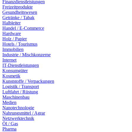
Finanzdienstleistungen
Freizeitprodukte
Gesundheitswesen
Getränke / Tabak
Halbleiter
Handel / E-Commerce
Hardware
Holz / Papier
Hotels / Tourismus
Immobilien
Industrie / Mischkonzerne
Internet
IT-Dienstleistungen
Konsumgüter
Kosmetik
Kunststoffe / Verpackungen
Logistik / Transport
Luftfahrt / Rüstung
Maschinenbau
Medien
Nanotechnologie
Nahrungsmittel / Agrar
Netzwerktechnik
Öl / Gas
Pharma