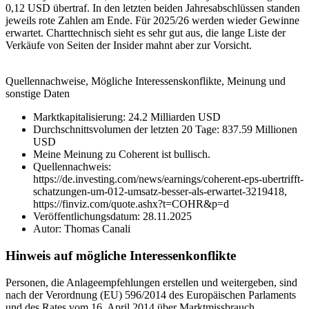
0,12 USD übertraf. In den letzten beiden Jahresabschlüssen standen
jeweils rote Zahlen am Ende. Für 2025/26 werden wieder Gewinne
erwartet. Charttechnisch sieht es sehr gut aus, die lange Liste der
Verkäufe von Seiten der Insider mahnt aber zur Vorsicht.
Quellennachweise, Mögliche Interessenskonflikte, Meinung und
sonstige Daten
Marktkapitalisierung: 24.2 Milliarden USD
Durchschnittsvolumen der letzten 20 Tage: 837.59 Millionen
USD
Meine Meinung zu Coherent ist bullisch.
Quellennachweis:
https://de.investing.com/news/earnings/coherent-eps-ubertrifft-
schatzungen-um-012-umsatz-besser-als-erwartet-3219418,
https://finviz.com/quote.ashx?t=COHR&p=d
Veröffentlichungsdatum: 28.11.2025
Autor: Thomas Canali
Hinweis auf mögliche Interessenkonflikte
Personen, die Anlageempfehlungen erstellen und weitergeben, sind
nach der Verordnung (EU) 596/2014 des Europäischen Parlaments
und des Rates vom 16. April 2014 über Marktmissbrauch