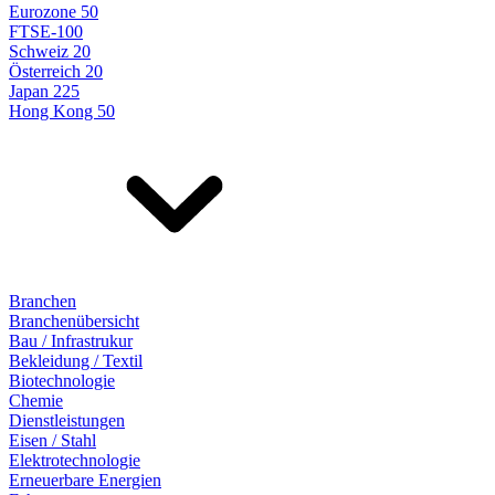
Eurozone 50
FTSE-100
Schweiz 20
Österreich 20
Japan 225
Hong Kong 50
Branchen
Branchenübersicht
Bau / Infrastrukur
Bekleidung / Textil
Biotechnologie
Chemie
Dienstleistungen
Eisen / Stahl
Elektrotechnologie
Erneuerbare Energien