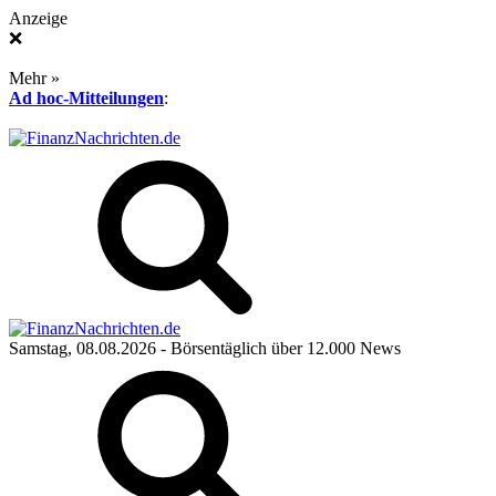
Anzeige
❌
Mehr »
Ad hoc-Mitteilungen
:
Samstag, 08.08.2026
- Börsentäglich über 12.000 News