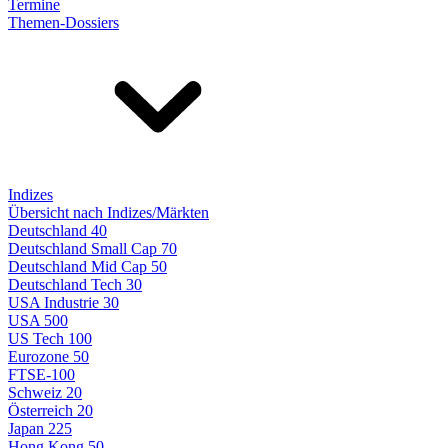
Termine
Themen-Dossiers
Indizes
Übersicht nach Indizes/Märkten
Deutschland 40
Deutschland Small Cap 70
Deutschland Mid Cap 50
Deutschland Tech 30
USA Industrie 30
USA 500
US Tech 100
Eurozone 50
FTSE-100
Schweiz 20
Österreich 20
Japan 225
Hong Kong 50