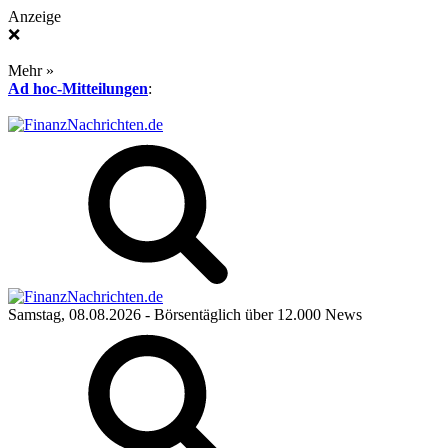
Anzeige
❌
Mehr »
Ad hoc-Mitteilungen
:
Samstag, 08.08.2026
- Börsentäglich über 12.000 News