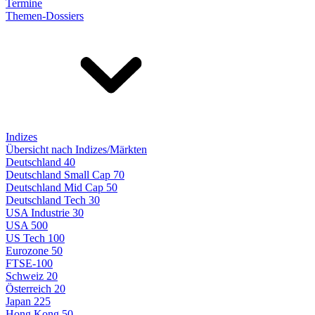
Termine
Themen-Dossiers
Indizes
Übersicht nach Indizes/Märkten
Deutschland 40
Deutschland Small Cap 70
Deutschland Mid Cap 50
Deutschland Tech 30
USA Industrie 30
USA 500
US Tech 100
Eurozone 50
FTSE-100
Schweiz 20
Österreich 20
Japan 225
Hong Kong 50