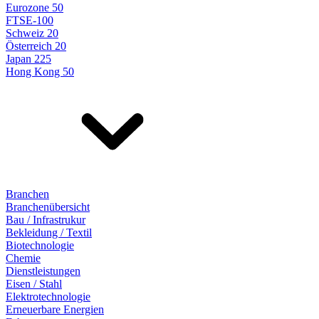
Eurozone 50
FTSE-100
Schweiz 20
Österreich 20
Japan 225
Hong Kong 50
Branchen
Branchenübersicht
Bau / Infrastrukur
Bekleidung / Textil
Biotechnologie
Chemie
Dienstleistungen
Eisen / Stahl
Elektrotechnologie
Erneuerbare Energien