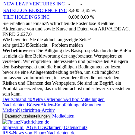
NEW LEAF VENTURES INC
-
-
SATELLOS BIOSCIENCE INC
8,400
-3,45 %
TILT HOLDINGS INC
0,006
0,00 %
Sie erhalten auf FinanzNachrichten.de kostenlose Realtime-
Aktienkurse von
und
sowie Kurse und Daten von
ARIVA.DE AG
.
FNRD-2.627.0
Wie bewerten Sie die aktuell angezeigte Seite?
sehr gut
1
2
3
4
5
6
schlecht
Problem melden
Werbehinweise:
Die Billigung des Basisprospekts durch die BaFin
ist nicht als ihre Befürwortung der angebotenen Wertpapiere zu
verstehen. Wir empfehlen Interessenten und potenziellen Anlegern
den Basisprospekt und die Endgültigen Bedingungen zu lesen,
bevor sie eine Anlageentscheidung treffen, um sich möglichst
umfassend zu informieren, insbesondere über die potenziellen
Risiken und Chancen des Wertpapiers. Sie sind im Begriff, ein
Produkt zu erwerben, das nicht einfach ist und schwer zu verstehen
sein kann.
Deutschland 40
Xetra-Orderbuch
Ad hoc-Mitteilungen
Nachrichten Börsen
Aktien-Empfehlungen
Branchen
Medien
Nachrichten-Archiv
Mediadaten
Datenschutzeinstellungen
Impressum | AGB | Disclaimer | Datenschutz
RSS-News von FinanzNachrichten.de