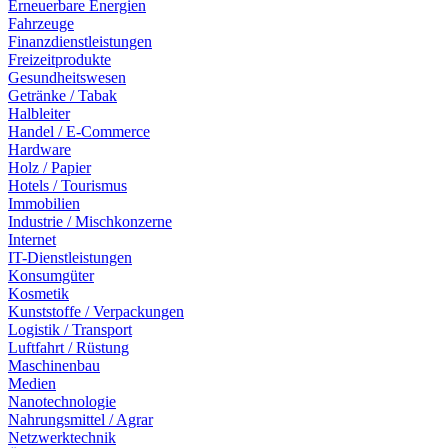
Erneuerbare Energien
Fahrzeuge
Finanzdienstleistungen
Freizeitprodukte
Gesundheitswesen
Getränke / Tabak
Halbleiter
Handel / E-Commerce
Hardware
Holz / Papier
Hotels / Tourismus
Immobilien
Industrie / Mischkonzerne
Internet
IT-Dienstleistungen
Konsumgüter
Kosmetik
Kunststoffe / Verpackungen
Logistik / Transport
Luftfahrt / Rüstung
Maschinenbau
Medien
Nanotechnologie
Nahrungsmittel / Agrar
Netzwerktechnik