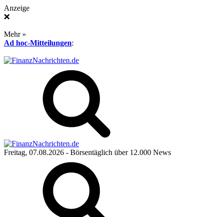
Anzeige
❌
Mehr »
Ad hoc-Mitteilungen
:
Freitag, 07.08.2026
- Börsentäglich über 12.000 News