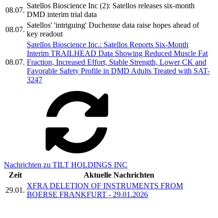
Satellos Bioscience Inc (2): Satellos releases six-month
08.07.
DMD interim trial data
Satellos' 'intriguing' Duchenne data raise hopes ahead of
08.07.
key readout
Satellos Bioscience Inc.: Satellos Reports Six-Month
Interim TRAILHEAD Data Showing Reduced Muscle Fat
08.07.
Fraction, Increased Effort, Stable Strength, Lower CK and
Favorable Safety Profile in DMD Adults Treated with SAT-
3247
Nachrichten zu TILT HOLDINGS INC
Zeit
Aktuelle Nachrichten
XFRA DELETION OF INSTRUMENTS FROM
29.01.
BOERSE FRANKFURT - 29.01.2026