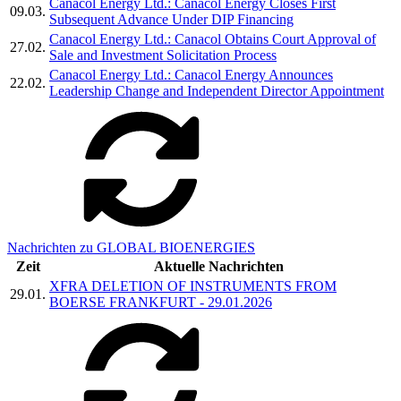
Canacol Energy Ltd.: Canacol Energy Closes First
09.03.
Subsequent Advance Under DIP Financing
Canacol Energy Ltd.: Canacol Obtains Court Approval of
27.02.
Sale and Investment Solicitation Process
Canacol Energy Ltd.: Canacol Energy Announces
22.02.
Leadership Change and Independent Director Appointment
Nachrichten zu GLOBAL BIOENERGIES
Zeit
Aktuelle Nachrichten
XFRA DELETION OF INSTRUMENTS FROM
29.01.
BOERSE FRANKFURT - 29.01.2026