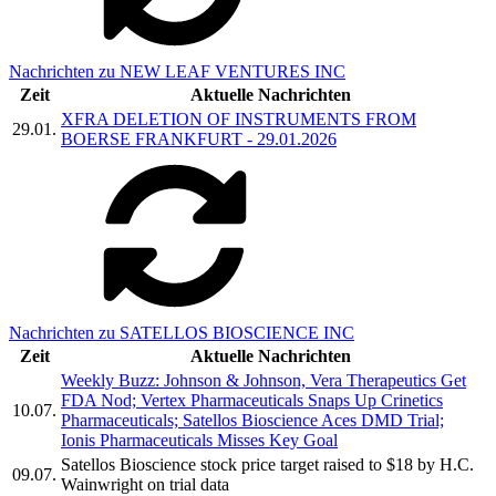
Nachrichten zu NEW LEAF VENTURES INC
Zeit
Aktuelle Nachrichten
XFRA DELETION OF INSTRUMENTS FROM
29.01.
BOERSE FRANKFURT - 29.01.2026
Nachrichten zu SATELLOS BIOSCIENCE INC
Zeit
Aktuelle Nachrichten
Weekly Buzz: Johnson & Johnson, Vera Therapeutics Get
FDA Nod; Vertex Pharmaceuticals Snaps Up Crinetics
10.07.
Pharmaceuticals; Satellos Bioscience Aces DMD Trial;
Ionis Pharmaceuticals Misses Key Goal
Satellos Bioscience stock price target raised to $18 by H.C.
09.07.
Wainwright on trial data