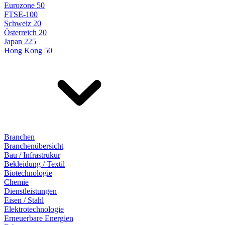
Eurozone 50
FTSE-100
Schweiz 20
Österreich 20
Japan 225
Hong Kong 50
Branchen
Branchenübersicht
Bau / Infrastrukur
Bekleidung / Textil
Biotechnologie
Chemie
Dienstleistungen
Eisen / Stahl
Elektrotechnologie
Erneuerbare Energien