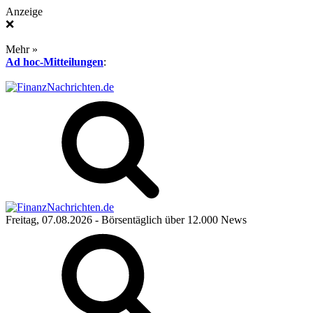
Anzeige
❌
Mehr »
Ad hoc-Mitteilungen
:
Freitag, 07.08.2026
- Börsentäglich über 12.000 News