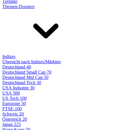
Termine
Themen-Dossiers
Indizes
Übersicht nach Indizes/Märkten
Deutschland 40
Deutschland Small Cap 70
Deutschland Mid Cap 50
Deutschland Tech 30
USA Industrie 30
USA 500
US Tech 100
Eurozone 50
FTSE-100
Schweiz 20
Österreich 20
Japan 225
Hong Kong 50