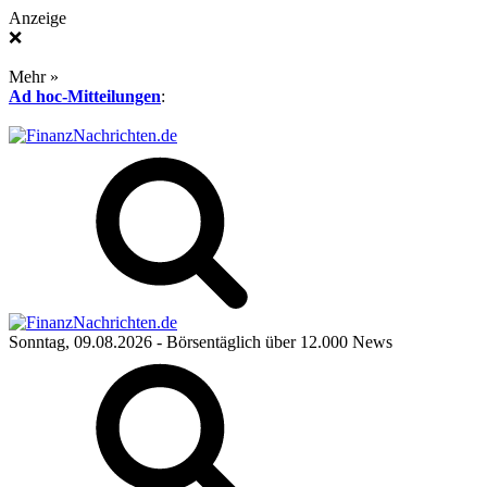
Anzeige
❌
Mehr »
Ad hoc-Mitteilungen
:
Sonntag, 09.08.2026
- Börsentäglich über 12.000 News