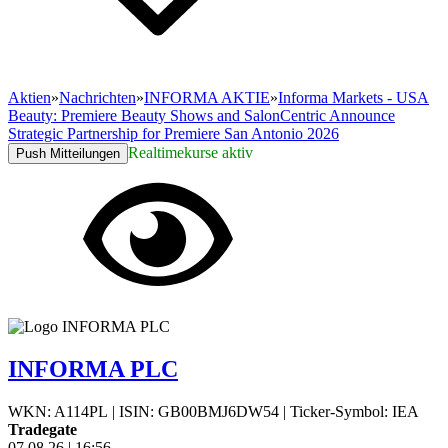
Aktien
»
Nachrichten
»
INFORMA AKTIE
»
Informa Markets - USA
Beauty: Premiere Beauty Shows and SalonCentric Announce
Strategic Partnership for Premiere San Antonio 2026
Realtimekurse aktiv
Push Mitteilungen
INFORMA PLC
WKN: A114PL
|
ISIN: GB00BMJ6DW54
|
Ticker-Symbol: IEA
Tradegate
07.08.26
|
16:56