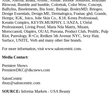
AIIR, Alterna, amika, Artistic, Ashtae, Blonde Solutions, Brazilian
Blowout, Bumble and bumble, Colortrak, Color Wow, Concept,
BaByliss, Bioelements, Bio Ionic, Biolage, BosleyMD, Briogeo,
Design Essentials, Design.ME, Dermalogica, Framar, ghd, Grande,
Hempz, IGK, Joico, Jolie Skin Co., K18, Kenra Professional,
Keratin Complex, KEVIN.MURPHY, L'ANZA, L'Oréal
Professionnel, Living Proof, Maria Nila Matrix, Mizani,
Moroccanoil, Olaplex, OUAI, Pravana, Product Club, Prolific, Pulp
Riot, Pureology, R+Co, Redken 5th Avenue NYC, Sexy Hair,
Surface, UNITE, Verb and many other fine brands.
For more information, visit www.saloncentric.com.
Media Contact:
Premiere Shows
PremiereDKC@dkcnews.com
SalonCentric
rbray@saloncentric.com
SOURCE:
Informa Markets - USA Beauty