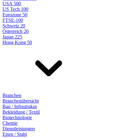
USA 500
US Tech 100
Eurozone 50
FTSE-100
Schweiz 20
Österreich 20
Japan 225
Hong Kong 50
Branchen
Branchenübersicht
Bau / Infrastrukur
Bekleidung / Textil
Biotechnologie
Chemie
Dienstleistungen
Eisen / Stahl