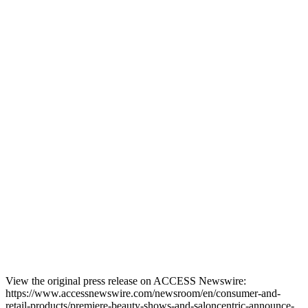
View the original press release on ACCESS Newswire:
https://www.accessnewswire.com/newsroom/en/consumer-and-
retail-products/premiere-beauty-shows-and-saloncentric-announce-