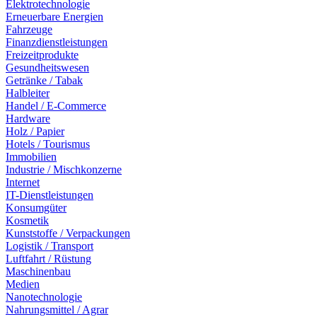
Elektrotechnologie
Erneuerbare Energien
Fahrzeuge
Finanzdienstleistungen
Freizeitprodukte
Gesundheitswesen
Getränke / Tabak
Halbleiter
Handel / E-Commerce
Hardware
Holz / Papier
Hotels / Tourismus
Immobilien
Industrie / Mischkonzerne
Internet
IT-Dienstleistungen
Konsumgüter
Kosmetik
Kunststoffe / Verpackungen
Logistik / Transport
Luftfahrt / Rüstung
Maschinenbau
Medien
Nanotechnologie
Nahrungsmittel / Agrar