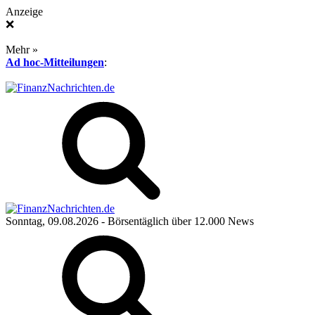
Anzeige
❌
Mehr »
Ad hoc-Mitteilungen
:
Sonntag, 09.08.2026
- Börsentäglich über 12.000 News