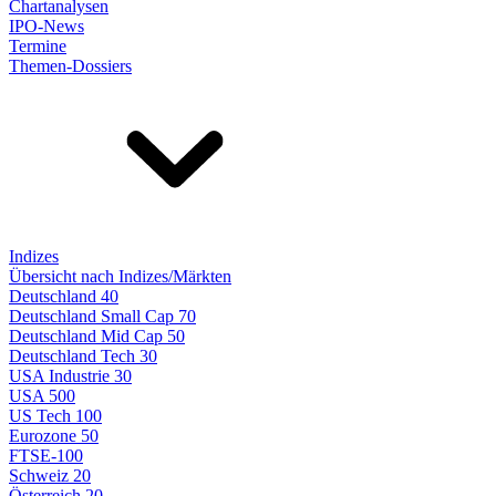
Chartanalysen
IPO-News
Termine
Themen-Dossiers
Indizes
Übersicht nach Indizes/Märkten
Deutschland 40
Deutschland Small Cap 70
Deutschland Mid Cap 50
Deutschland Tech 30
USA Industrie 30
USA 500
US Tech 100
Eurozone 50
FTSE-100
Schweiz 20
Österreich 20