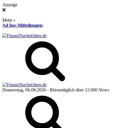
Anzeige
❌
Mehr »
Ad hoc-Mitteilungen
:
Donnerstag, 06.08.2026
- Börsentäglich über 12.000 News