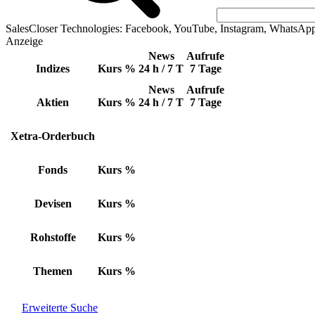
SalesCloser Technologies: Facebook, YouTube, Instagram, WhatsAp
Anzeige
News
Aufrufe
Indizes
Kurs
%
24 h / 7 T
7 Tage
News
Aufrufe
Aktien
Kurs
%
24 h / 7 T
7 Tage
Xetra-Orderbuch
Fonds
Kurs
%
Devisen
Kurs
%
Rohstoffe
Kurs
%
Themen
Kurs
%
Erweiterte Suche