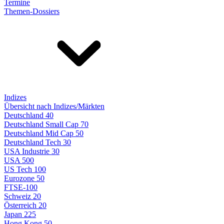
Termine
Themen-Dossiers
Indizes
Übersicht nach Indizes/Märkten
Deutschland 40
Deutschland Small Cap 70
Deutschland Mid Cap 50
Deutschland Tech 30
USA Industrie 30
USA 500
US Tech 100
Eurozone 50
FTSE-100
Schweiz 20
Österreich 20
Japan 225
Hong Kong 50