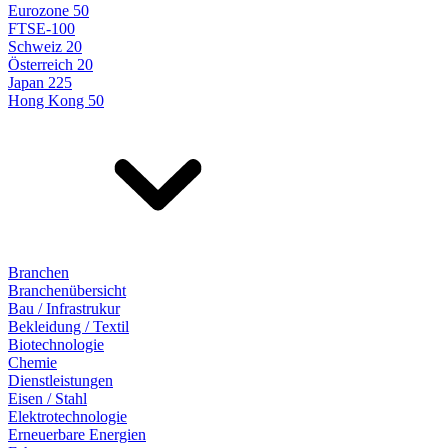
Eurozone 50
FTSE-100
Schweiz 20
Österreich 20
Japan 225
Hong Kong 50
Branchen
Branchenübersicht
Bau / Infrastrukur
Bekleidung / Textil
Biotechnologie
Chemie
Dienstleistungen
Eisen / Stahl
Elektrotechnologie
Erneuerbare Energien