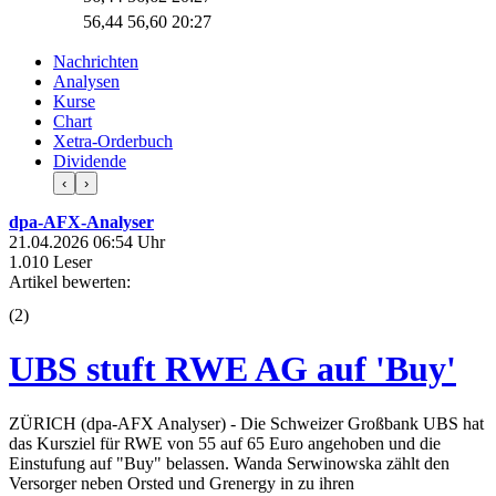
56,44
56,60
20:27
Nachrichten
Analysen
Kurse
Chart
Xetra-Orderbuch
Dividende
‹
›
dpa-AFX-Analyser
21.04.2026 06:54 Uhr
1.010 Leser
Artikel bewerten:
(
2
)
UBS stuft RWE AG auf 'Buy'
ZÜRICH (dpa-AFX Analyser) - Die Schweizer Großbank UBS hat
das Kursziel für RWE von 55 auf 65 Euro angehoben und die
Einstufung auf "Buy" belassen. Wanda Serwinowska zählt den
Versorger neben Orsted und Grenergy in zu ihren