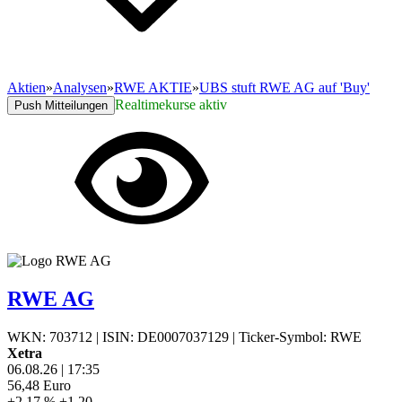
Aktien
»
Analysen
»
RWE AKTIE
»
UBS stuft RWE AG auf 'Buy'
Realtimekurse aktiv
Push Mitteilungen
RWE AG
WKN: 703712
|
ISIN: DE0007037129
|
Ticker-Symbol: RWE
Xetra
06.08.26
|
17:35
56,48
Euro
+2,17 %
+1,20