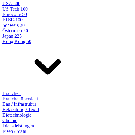
USA 500
US Tech 100
Eurozone 50
FTSE-100
Schweiz 20
Österreich 20
Japan 225
Hong Kong 50
Branchen
Branchenübersicht
Bau / Infrastrukur
Bekleidung / Textil
Biotechnologie
Chemie
Dienstleistungen
Eisen / Stahl