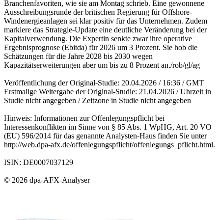
Branchenfavoriten, wie sie am Montag schrieb. Eine gewonnene
Ausschreibungsrunde der britischen Regierung für Offshore-
Windenergieanlagen sei klar positiv für das Unternehmen. Zudem
markiere das Strategie-Update eine deutliche Veränderung bei der
Kapitalverwendung. Die Expertin senkte zwar ihre operative
Ergebnisprognose (Ebitda) für 2026 um 3 Prozent. Sie hob die
Schätzungen für die Jahre 2028 bis 2030 wegen
Kapazitätserweiterungen aber um bis zu 8 Prozent an./rob/gl/ag
Veröffentlichung der Original-Studie: 20.04.2026 / 16:36 / GMT
Erstmalige Weitergabe der Original-Studie: 21.04.2026 / Uhrzeit in
Studie nicht angegeben / Zeitzone in Studie nicht angegeben
Hinweis: Informationen zur Offenlegungspflicht bei
Interessenkonflikten im Sinne von § 85 Abs. 1 WpHG, Art. 20 VO
(EU) 596/2014 für das genannte Analysten-Haus finden Sie unter
http://web.dpa-afx.de/offenlegungspflicht/offenlegungs_pflicht.html.
ISIN: DE0007037129
© 2026 dpa-AFX-Analyser