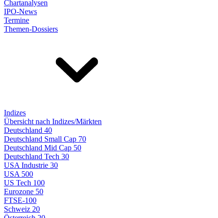
Chartanalysen
IPO-News
Termine
Themen-Dossiers
Indizes
Übersicht nach Indizes/Märkten
Deutschland 40
Deutschland Small Cap 70
Deutschland Mid Cap 50
Deutschland Tech 30
USA Industrie 30
USA 500
US Tech 100
Eurozone 50
FTSE-100
Schweiz 20
Österreich 20