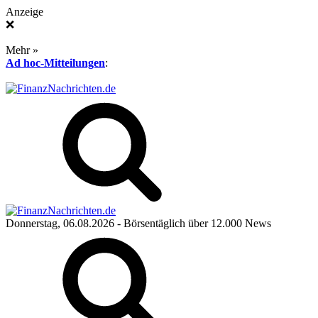
Anzeige
❌
Mehr »
Ad hoc-Mitteilungen
:
Donnerstag, 06.08.2026
- Börsentäglich über 12.000 News