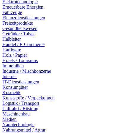
Elektrotechnologie
Erneuerbare Energien
Fahrzeuge
Finanzdienstleistungen
Freizeitprodukte
Gesundheitswesen
Getränke / Tabak
Halbleiter
Handel / E-Commerce
Hardware
Holz / Papier
Hotels / Tourismus
Immobilien
Industrie / Mischkonzerne
Internet
IT-Dienstleistungen
Konsumgüter
Kosmetik
Kunststoffe / Verpackungen
Logistik / Transport
Luftfahrt / Rüstung
Maschinenbau
Medien
Nanotechnologie
Nahrungsmittel / Agrar