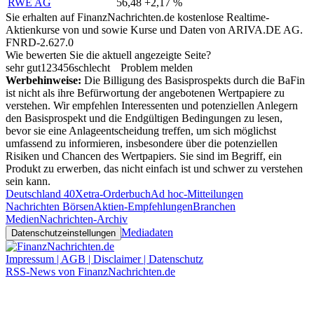
RWE AG
56,48
+2,17 %
Sie erhalten auf FinanzNachrichten.de kostenlose Realtime-
Aktienkurse von
und
sowie Kurse und Daten von
ARIVA.DE AG
.
FNRD-2.627.0
Wie bewerten Sie die aktuell angezeigte Seite?
sehr gut
1
2
3
4
5
6
schlecht
Problem melden
Werbehinweise:
Die Billigung des Basisprospekts durch die BaFin
ist nicht als ihre Befürwortung der angebotenen Wertpapiere zu
verstehen. Wir empfehlen Interessenten und potenziellen Anlegern
den Basisprospekt und die Endgültigen Bedingungen zu lesen,
bevor sie eine Anlageentscheidung treffen, um sich möglichst
umfassend zu informieren, insbesondere über die potenziellen
Risiken und Chancen des Wertpapiers. Sie sind im Begriff, ein
Produkt zu erwerben, das nicht einfach ist und schwer zu verstehen
sein kann.
Deutschland 40
Xetra-Orderbuch
Ad hoc-Mitteilungen
Nachrichten Börsen
Aktien-Empfehlungen
Branchen
Medien
Nachrichten-Archiv
Mediadaten
Datenschutzeinstellungen
Impressum | AGB | Disclaimer | Datenschutz
RSS-News von FinanzNachrichten.de