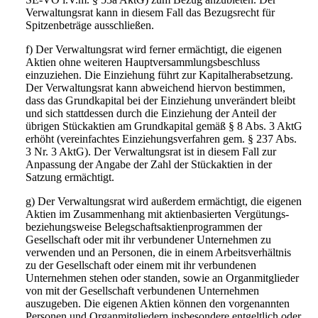
Verwaltungsrat kann in diesem Fall das Bezugsrecht für
Spitzenbeträge ausschließen.
f) Der Verwaltungsrat wird ferner ermächtigt, die eigenen
Aktien ohne weiteren Hauptversammlungsbeschluss
einzuziehen. Die Einziehung führt zur Kapitalherabsetzung.
Der Verwaltungsrat kann abweichend hiervon bestimmen,
dass das Grundkapital bei der Einziehung unverändert bleibt
und sich stattdessen durch die Einziehung der Anteil der
übrigen Stückaktien am Grundkapital gemäß § 8 Abs. 3 AktG
erhöht (vereinfachtes Einziehungsverfahren gem. § 237 Abs.
3 Nr. 3 AktG). Der Verwaltungsrat ist in diesem Fall zur
Anpassung der Angabe der Zahl der Stückaktien in der
Satzung ermächtigt.
g) Der Verwaltungsrat wird außerdem ermächtigt, die eigenen
Aktien im Zusammenhang mit aktienbasierten Vergütungs-
beziehungsweise Belegschaftsaktienprogrammen der
Gesellschaft oder mit ihr verbundener Unternehmen zu
verwenden und an Personen, die in einem Arbeitsverhältnis
zu der Gesellschaft oder einem mit ihr verbundenen
Unternehmen stehen oder standen, sowie an Organmitglieder
von mit der Gesellschaft verbundenen Unternehmen
auszugeben. Die eigenen Aktien können den vorgenannten
Personen und Organmitgliedern insbesondere entgeltlich oder