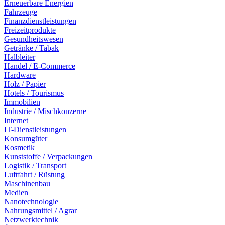
Erneuerbare Energien
Fahrzeuge
Finanzdienstleistungen
Freizeitprodukte
Gesundheitswesen
Getränke / Tabak
Halbleiter
Handel / E-Commerce
Hardware
Holz / Papier
Hotels / Tourismus
Immobilien
Industrie / Mischkonzerne
Internet
IT-Dienstleistungen
Konsumgüter
Kosmetik
Kunststoffe / Verpackungen
Logistik / Transport
Luftfahrt / Rüstung
Maschinenbau
Medien
Nanotechnologie
Nahrungsmittel / Agrar
Netzwerktechnik