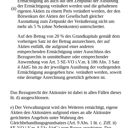
Ermächtigung als auch auf den Zeitpunkt der Ausübung
der Ermächtigung veräußert werden und die gehaltenen
(ii)
eigenen Aktien zu einem Preis veräußert werden, der den
Börsenkurs der Aktien der Gesellschaft gleicher
Ausstattung zum Zeitpunkt der Veräußerung nicht um
mehr als 5 % (ohne Nebenkosten) unterschreitet.
Auf den Betrag von 20 % des Grundkapitals gemäß dem
vorherigen Satz ist der Betrag anzurechnen, der auf
Aktien entfällt, die aufgrund einer anderen
entsprechenden Ermächtigung unter Ausschluss des
Bezugsrechts in unmittelbarer oder entsprechender
Anwendung von Art. 5 SE-VO i.V.m. § 186 Abs. 3 Satz
4 AktG bis zu der jeweiligen Ausübung der vorliegenden
Ermächtigung ausgegeben bzw. veräußert werden, soweit
eine derartige Anrechnung gesetzlich geboten ist.
Das Bezugsrecht der Aktionäre ist dabei in allen Fällen dieses
lit. d) ausgeschlossen.
e) Der Verwaltungsrat wird des Weiteren ermächtigt, eigene
Aktien den Aktionären aufgrund eines an alle Aktionäre
gerichteten Angebots unter Wahrung des
Gleichbehandlungsgrundsatzes (Art. 9 Abs. 1 lit. c. Ziff. ii)
SE-VO i.V.m. § 53a AktG) zum Bezug anzubieten. Der