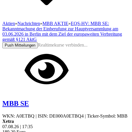
Aktien
»
Nachrichten
»
MBB AKTIE
»
EQS-HV: MBB SE:
Bekanntmachung der Einberufung zur Hauptversammlung am
03.06.2026 in Berlin mit dem Ziel der europaweiten Verbreitung
gemäß §121 AktG
Realtimekurse verbinden...
Push Mitteilungen
MBB SE
WKN: A0ETBQ
|
ISIN: DE000A0ETBQ4
|
Ticker-Symbol: MBB
Xetra
07.08.26
|
17:35
189,20
Euro