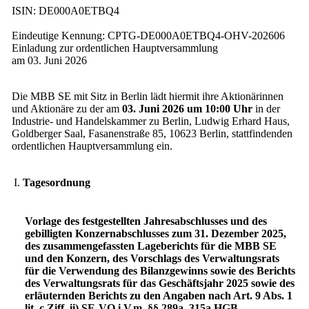
ISIN: DE000A0ETBQ4
Eindeutige Kennung: CPTG-DE000A0ETBQ4-OHV-202606
Einladung zur ordentlichen Hauptversammlung
am 03. Juni 2026
Die MBB SE mit Sitz in Berlin lädt hiermit ihre Aktionärinnen
und Aktionäre zu der am
03. Juni 2026 um 10:00 Uhr
in der
Industrie- und Handelskammer zu Berlin, Ludwig Erhard Haus,
Goldberger Saal, Fasanenstraße 85, 10623 Berlin, stattfindenden
ordentlichen Hauptversammlung ein.
I.
Tagesordnung
Vorlage des festgestellten Jahresabschlusses und des
gebilligten Konzernabschlusses zum 31. Dezember 2025,
des zusammengefassten Lageberichts für die MBB SE
und den Konzern, des Vorschlags des Verwaltungsrats
für die Verwendung des Bilanzgewinns sowie des Berichts
des Verwaltungsrats für das Geschäftsjahr 2025 sowie des
erläuternden Berichts zu den Angaben nach Art. 9 Abs. 1
lit. c Ziff. ii) SE-VO i.V.m. §§ 289a, 315a HGB